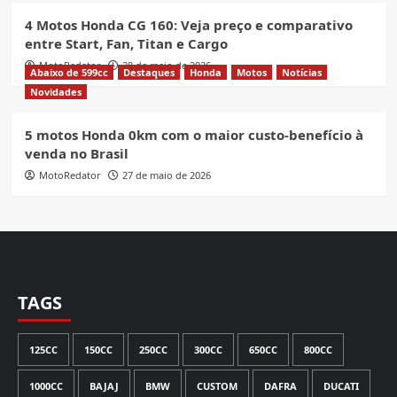
4 Motos Honda CG 160: Veja preço e comparativo
entre Start, Fan, Titan e Cargo
MotoRedator
28 de maio de 2026
Abaixo de 599cc
Destaques
Honda
Motos
Notícias
Novidades
5 motos Honda 0km com o maior custo-benefício à
venda no Brasil
MotoRedator
27 de maio de 2026
TAGS
125CC
150CC
250CC
300CC
650CC
800CC
1000CC
BAJAJ
BMW
CUSTOM
DAFRA
DUCATI