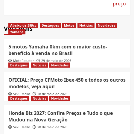
preço
Abaixo de 599cc
Destaques
Motos
Notícias
Novidades
Veja mais
Yamaha
5 motos Yamaha 0km com o maior custo-
benefício à venda no Brasil
MotoRedator
29 de maio de 2026
Destaques
Notícias
Novidades
OFICIAL: Preço CFMoto Ibex 450 e todos os outros
modelos, veja aqui!
Seku Mello
28 de maio de 2026
Destaques
Notícias
Novidades
Honda Biz 2027: Confira Preços e Tudo o que
Mudou na Nova Geração
Seku Mello
28 de maio de 2026