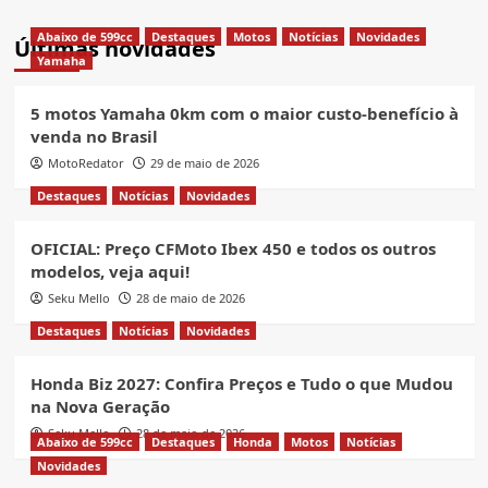
Abaixo de 599cc
Destaques
Motos
Notícias
Novidades
Últimas novidades
Yamaha
5 motos Yamaha 0km com o maior custo-benefício à
venda no Brasil
MotoRedator
29 de maio de 2026
Destaques
Notícias
Novidades
OFICIAL: Preço CFMoto Ibex 450 e todos os outros
modelos, veja aqui!
Seku Mello
28 de maio de 2026
Destaques
Notícias
Novidades
Honda Biz 2027: Confira Preços e Tudo o que Mudou
na Nova Geração
Seku Mello
28 de maio de 2026
Abaixo de 599cc
Destaques
Honda
Motos
Notícias
Novidades