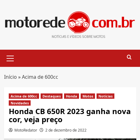
Skip
to
content
Primary
Menu
Início
»
Acima de 600cc
Acima de 600cc
Destaques
Honda
Motos
Notícias
Novidades
Honda CB 650R 2023 ganha nova
cor, veja preço
MotoRedator
2 de dezembro de 2022