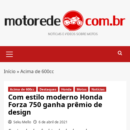
Skip
to
content
Primary
Menu
Início
»
Acima de 600cc
Acima de 600cc
Destaques
Honda
Motos
Notícias
Com estilo moderno Honda
Forza 750 ganha prêmio de
design
Seku Mello
6 de abril de 2021