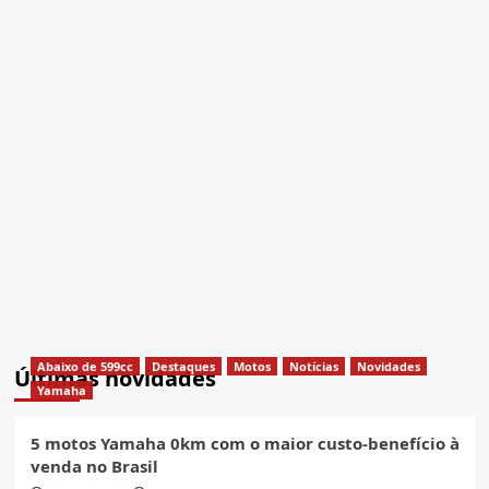
Abaixo de 599cc
Destaques
Motos
Notícias
Novidades
Últimas novidades
Yamaha
5 motos Yamaha 0km com o maior custo-benefício à
venda no Brasil