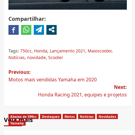
Compartilhar:
Tags:
750cc
,
Honda
,
Lançamento 2021
,
Maxiscooter
,
Notícias
,
novidade
,
Scooter
Post
Previous:
Motos mais vendidas Yamaha em 2020
navigation
Next:
Honda Racing 2021, equipes e projetos
Abaixo de 599cc
Destaques
Motos
Notícias
Novidades
Veja mais
Yamaha