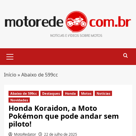
Skip
to
content
Primary
Menu
Início
»
Abaixo de 599cc
Abaixo de 599cc
Destaques
Honda
Motos
Notícias
Novidades
Honda Koraidon, a Moto
Pokémon que pode andar sem
piloto!
MotoRedator
22 de julho de 2025