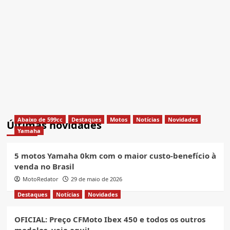
Abaixo de 599cc
Destaques
Motos
Notícias
Novidades
Últimas novidades
Yamaha
5 motos Yamaha 0km com o maior custo-benefício à
venda no Brasil
MotoRedator
29 de maio de 2026
Destaques
Notícias
Novidades
OFICIAL: Preço CFMoto Ibex 450 e todos os outros
modelos, veja aqui!