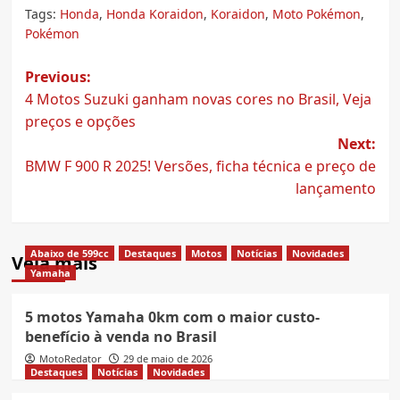
Tags:
Honda
,
Honda Koraidon
,
Koraidon
,
Moto Pokémon
,
Pokémon
Post
Previous:
4 Motos Suzuki ganham novas cores no Brasil, Veja
navigation
preços e opções
Next:
BMW F 900 R 2025! Versões, ficha técnica e preço de
lançamento
Abaixo de 599cc
Destaques
Motos
Notícias
Novidades
Veja mais
Yamaha
5 motos Yamaha 0km com o maior custo-
benefício à venda no Brasil
MotoRedator
29 de maio de 2026
Destaques
Notícias
Novidades