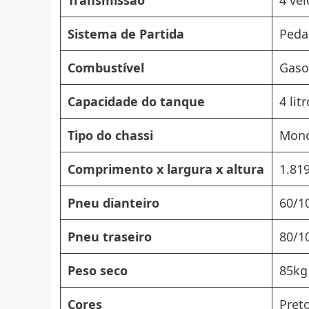
Transmissão
4 ve
Sistema de Partida
Peda
Combustível
Gaso
Capacidade do tanque
4 lit
Tipo do chassi
Mono
Comprimento x largura x altura
1.81
Pneu dianteiro
60/1
Pneu traseiro
80/1
Peso seco
85kg
Cores
Pret