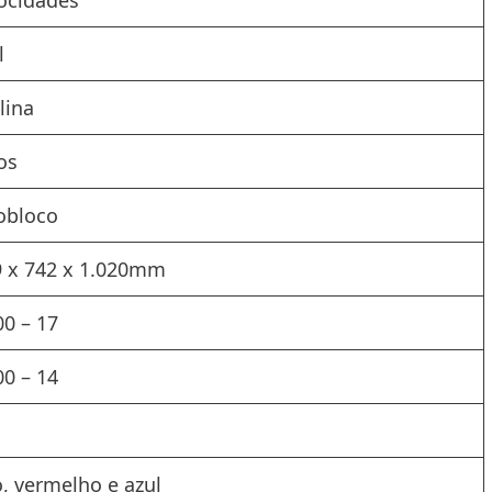
locidades
l
lina
ros
bloco
9 x 742 x 1.020mm
00 – 17
00 – 14
o, vermelho e azul