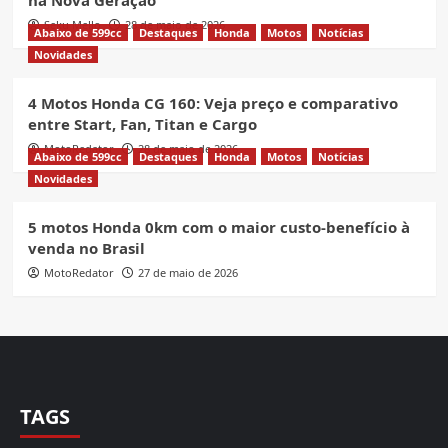
Seku Mello
28 de maio de 2026
Abaixo de 599cc
Destaques
Honda
Motos
Notícias
Novidades
4 Motos Honda CG 160: Veja preço e comparativo
entre Start, Fan, Titan e Cargo
MotoRedator
28 de maio de 2026
Abaixo de 599cc
Destaques
Honda
Motos
Notícias
Novidades
5 motos Honda 0km com o maior custo-benefício à
venda no Brasil
MotoRedator
27 de maio de 2026
TAGS