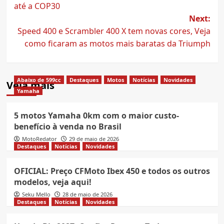
até a COP30
Next:
Speed 400 e Scrambler 400 X tem novas cores, Veja
como ficaram as motos mais baratas da Triumph
Abaixo de 599cc
Destaques
Motos
Notícias
Novidades
Veja mais
Yamaha
5 motos Yamaha 0km com o maior custo-
benefício à venda no Brasil
MotoRedator
29 de maio de 2026
Destaques
Notícias
Novidades
OFICIAL: Preço CFMoto Ibex 450 e todos os outros
modelos, veja aqui!
Seku Mello
28 de maio de 2026
Destaques
Notícias
Novidades