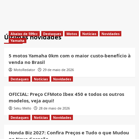
Abaixo de 599cc
Destaques
Motos
Notícias
Novidades
Últimas novidades
Yamaha
5 motos Yamaha 0km com o maior custo-benefício à
venda no Brasil
MotoRedator
29 de maio de 2026
Destaques
Notícias
Novidades
OFICIAL: Preço CFMoto Ibex 450 e todos os outros
modelos, veja aqui!
Seku Mello
28 de maio de 2026
Destaques
Notícias
Novidades
Honda Biz 2027: Confira Preços e Tudo o que Mudou
na Nova Geração