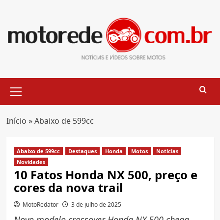
Skip
to
content
Primary
Menu
Início
»
Abaixo de 599cc
Abaixo de 599cc
Destaques
Honda
Motos
Notícias
Novidades
10 Fatos Honda NX 500, preço e
cores da nova trail
MotoRedator
3 de julho de 2025
Novo modelo crossover Honda NX 500 chega