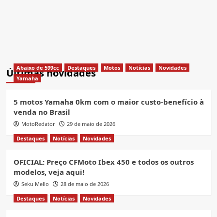
Abaixo de 599cc
Destaques
Motos
Notícias
Novidades
Últimas novidades
Yamaha
5 motos Yamaha 0km com o maior custo-benefício à
venda no Brasil
MotoRedator
29 de maio de 2026
Destaques
Notícias
Novidades
OFICIAL: Preço CFMoto Ibex 450 e todos os outros
modelos, veja aqui!
Seku Mello
28 de maio de 2026
Destaques
Notícias
Novidades