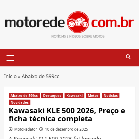
Skip
to
content
Primary
Menu
Início
»
Abaixo de 599cc
Abaixo de 599cc
Destaques
Kawasaki
Motos
Notícias
Novidades
Kawasaki KLE 500 2026, Preço e
ficha técnica completa
MotoRedator
10 de dezembro de 2025
A Kawasaki KLE 500 2026 foi lançada