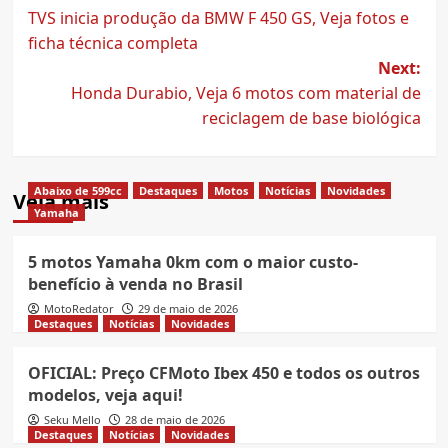
TVS inicia produção da BMW F 450 GS, Veja fotos e
navigation
ficha técnica completa
Next:
Honda Durabio, Veja 6 motos com material de
reciclagem de base biológica
Abaixo de 599cc
Destaques
Motos
Notícias
Novidades
Veja mais
Yamaha
5 motos Yamaha 0km com o maior custo-
benefício à venda no Brasil
MotoRedator
29 de maio de 2026
Destaques
Notícias
Novidades
OFICIAL: Preço CFMoto Ibex 450 e todos os outros
modelos, veja aqui!
Seku Mello
28 de maio de 2026
Destaques
Notícias
Novidades