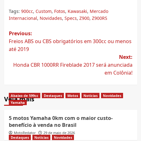
Tags:
900cc
,
Custom
,
Fotos
,
Kawasaki
,
Mercado
Internacional
,
Novidades
,
Specs
,
Z900
,
Z900RS
Post
Previous:
Freios ABS ou CBS obrigatórios em 300cc ou menos
navigation
até 2019
Next:
Honda CBR 1000RR Fireblade 2017 será anunciada
em Colônia!
Abaixo de 599cc
Destaques
Motos
Notícias
Novidades
Veja mais
Yamaha
5 motos Yamaha 0km com o maior custo-
benefício à venda no Brasil
MotoRedator
29 de maio de 2026
Destaques
Notícias
Novidades