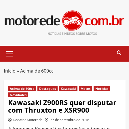
Skip
to
content
Primary
Menu
Início
»
Acima de 600cc
Acima de 600cc
Destaques
Kawasaki
Motos
Notícias
Novidades
Kawasaki Z900RS quer disputar
com Thruxton e XSR900
Redator Motorede
27 de setembro de 2016
A japonesa Kawasaki está prestes a lançar a