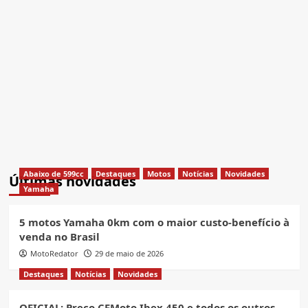
Abaixo de 599cc
Destaques
Motos
Notícias
Novidades
Últimas novidades
Yamaha
5 motos Yamaha 0km com o maior custo-benefício à
venda no Brasil
MotoRedator
29 de maio de 2026
Destaques
Notícias
Novidades
OFICIAL: Preço CFMoto Ibex 450 e todos os outros