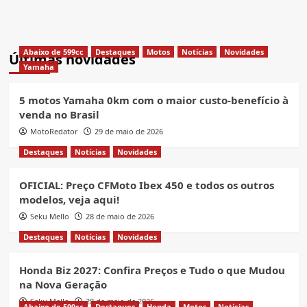
Abaixo de 599cc
Destaques
Motos
Notícias
Novidades
Últimas novidades
Yamaha
5 motos Yamaha 0km com o maior custo-benefício à
venda no Brasil
MotoRedator
29 de maio de 2026
Destaques
Notícias
Novidades
OFICIAL: Preço CFMoto Ibex 450 e todos os outros
modelos, veja aqui!
Seku Mello
28 de maio de 2026
Destaques
Notícias
Novidades
Honda Biz 2027: Confira Preços e Tudo o que Mudou
na Nova Geração
Seku Mello
28 de maio de 2026
Abaixo de 599cc
Destaques
Honda
Motos
Notícias