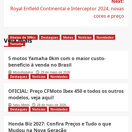
Next:
Royal Enfield Continental e Interceptor 2024, novas
cores e preço
Abaixo de 599cc
Destaques
Motos
Notícias
Novidades
Veja mais
Yamaha
5 motos Yamaha 0km com o maior custo-
benefício à venda no Brasil
MotoRedator
29 de maio de 2026
Destaques
Notícias
Novidades
OFICIAL: Preço CFMoto Ibex 450 e todos os outros
modelos, veja aqui!
Seku Mello
28 de maio de 2026
Destaques
Notícias
Novidades
Honda Biz 2027: Confira Preços e Tudo o que
Mudou na Nova Geração