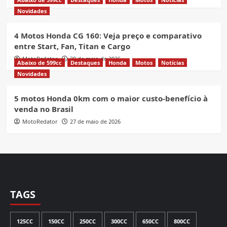
Novidades
4 Motos Honda CG 160: Veja preço e comparativo
entre Start, Fan, Titan e Cargo
MotoRedator
28 de maio de 2026
Abaixo de 599cc
Destaques
Honda
Motos
Notícias
Novidades
5 motos Honda 0km com o maior custo-benefício à
venda no Brasil
MotoRedator
27 de maio de 2026
TAGS
125CC
150CC
250CC
300CC
650CC
800CC