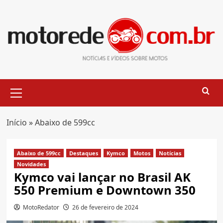
Skip
to
content
Primary
Menu
Início
»
Abaixo de 599cc
Abaixo de 599cc
Destaques
Kymco
Motos
Notícias
Novidades
Kymco vai lançar no Brasil AK
550 Premium e Downtown 350
MotoRedator
26 de fevereiro de 2024