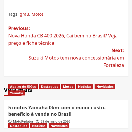
Tags:
grau
,
Motos
Post
Previous:
Nova Honda CB 400 2026, Cai bem no Brasil? Veja
navigation
preço e ficha técnica
Next:
Suzuki Motos tem nova concessionária em
Fortaleza
Abaixo de 599cc
Destaques
Motos
Notícias
Novidades
Veja mais
Yamaha
5 motos Yamaha 0km com o maior custo-
benefício à venda no Brasil
MotoRedator
29 de maio de 2026
Destaques
Notícias
Novidades