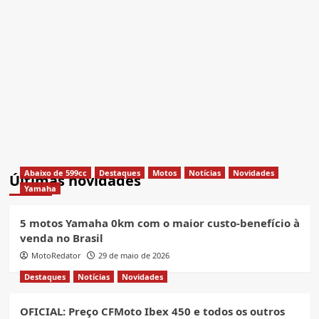
Abaixo de 599cc
Destaques
Motos
Notícias
Novidades
Últimas novidades
Yamaha
5 motos Yamaha 0km com o maior custo-benefício à
venda no Brasil
MotoRedator
29 de maio de 2026
Destaques
Notícias
Novidades
OFICIAL: Preço CFMoto Ibex 450 e todos os outros