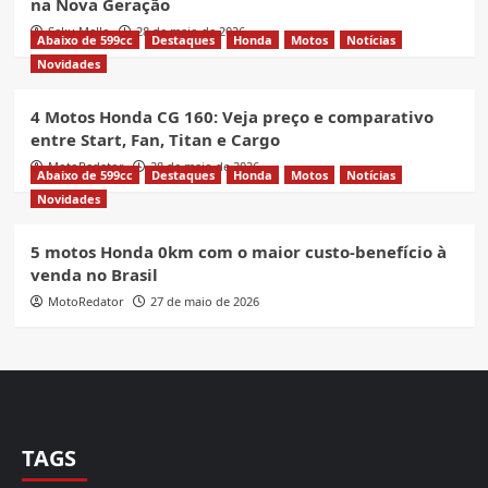
na Nova Geração
Seku Mello
28 de maio de 2026
Abaixo de 599cc
Destaques
Honda
Motos
Notícias
Novidades
4 Motos Honda CG 160: Veja preço e comparativo
entre Start, Fan, Titan e Cargo
MotoRedator
28 de maio de 2026
Abaixo de 599cc
Destaques
Honda
Motos
Notícias
Novidades
5 motos Honda 0km com o maior custo-benefício à
venda no Brasil
MotoRedator
27 de maio de 2026
TAGS