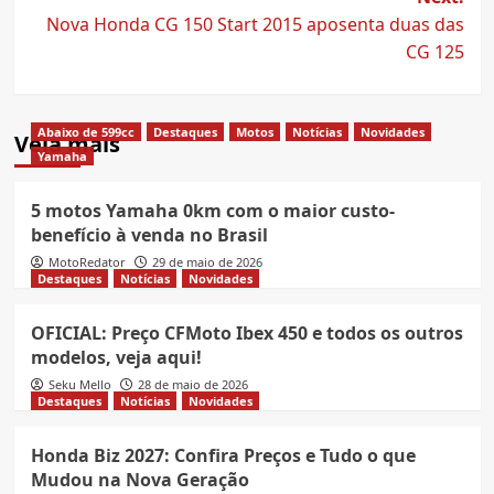
Nova Honda CG 150 Start 2015 aposenta duas das
CG 125
Abaixo de 599cc
Destaques
Motos
Notícias
Novidades
Veja mais
Yamaha
5 motos Yamaha 0km com o maior custo-
benefício à venda no Brasil
MotoRedator
29 de maio de 2026
Destaques
Notícias
Novidades
OFICIAL: Preço CFMoto Ibex 450 e todos os outros
modelos, veja aqui!
Seku Mello
28 de maio de 2026
Destaques
Notícias
Novidades
Honda Biz 2027: Confira Preços e Tudo o que
Mudou na Nova Geração