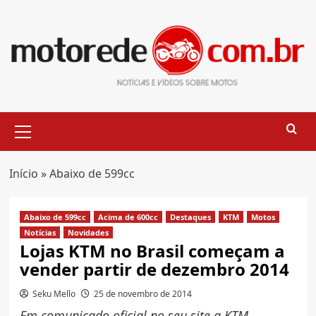
Skip
to
content
Primary
Menu
Início
»
Abaixo de 599cc
Abaixo de 599cc
Acima de 600cc
Destaques
KTM
Motos
Notícias
Novidades
Lojas KTM no Brasil começam a
vender partir de dezembro 2014
Seku Mello
25 de novembro de 2014
Em comunicado oficial no seu site a KTM