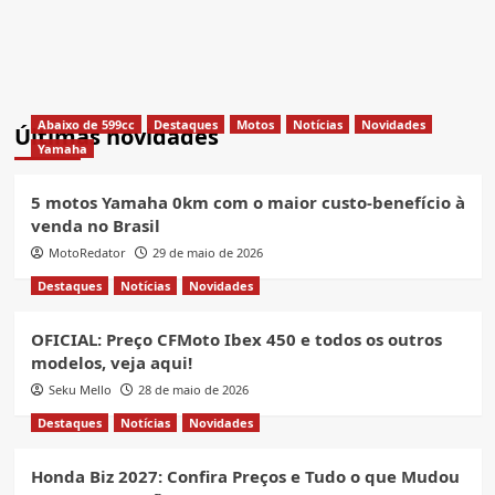
Abaixo de 599cc
Destaques
Motos
Notícias
Novidades
Últimas novidades
Yamaha
5 motos Yamaha 0km com o maior custo-benefício à
venda no Brasil
MotoRedator
29 de maio de 2026
Destaques
Notícias
Novidades
OFICIAL: Preço CFMoto Ibex 450 e todos os outros
modelos, veja aqui!
Seku Mello
28 de maio de 2026
Destaques
Notícias
Novidades
Honda Biz 2027: Confira Preços e Tudo o que Mudou