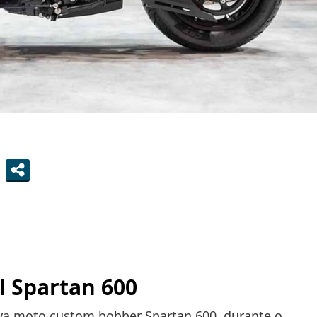
 Spartan 600
ova moto custom bobber Spartan 600, durante o