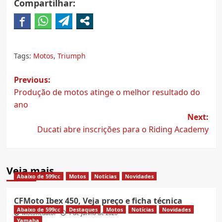
Compartilhar:
Tags:
Motos
,
Triumph
Post
Previous:
Produção de motos atinge o melhor resultado do
navigation
ano
Next:
Ducati abre inscrições para o Riding Academy
Veja mais
Abaixo de 599cc
Motos
Notícias
Novidades
CFMoto Ibex 450, Veja preço e ficha técnica
Abaixo de 599cc
Destaques
Motos
Notícias
Novidades
MotoRedator
1 de junho de 2026
Yamaha