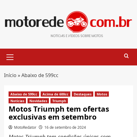
Skip
to
content
Primary
Menu
Início
»
Abaixo de 599cc
Abaixo de 599cc
Acima de 600cc
Destaques
Motos
Notícias
Novidades
Triumph
Motos Triumph tem ofertas
exclusivas em setembro
MotoRedator
16 de setembro de 2024
Motos Triumph tem condições únicas com