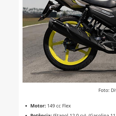
Foto: D
Motor:
149 cc Flex
Potência:
(Etanol 12,0 cv), (Gasolina 11