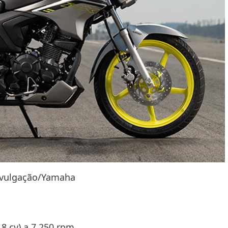
ivulgação/Yamaha
,8 cv) a 7.250 rpm