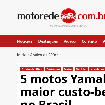
Skip
to
content
Notícias
Destaques
Vídeos
Contato
Início
»
Abaixo de 599cc
Abaixo de 599cc
Destaques
Motos
Notícias
Novidades
5 motos Yama
maior custo-b
no Brasil