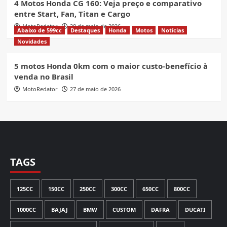
4 Motos Honda CG 160: Veja preço e comparativo
entre Start, Fan, Titan e Cargo
MotoRedator
28 de maio de 2026
Abaixo de 599cc
Destaques
Honda
Motos
Notícias
Novidades
5 motos Honda 0km com o maior custo-benefício à
venda no Brasil
MotoRedator
27 de maio de 2026
TAGS
125CC
150CC
250CC
300CC
650CC
800CC
1000CC
BAJAJ
BMW
CUSTOM
DAFRA
DUCATI