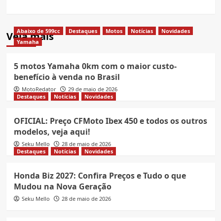
Abaixo de 599cc
Destaques
Motos
Notícias
Novidades
Veja mais
Yamaha
5 motos Yamaha 0km com o maior custo-
benefício à venda no Brasil
MotoRedator
29 de maio de 2026
Destaques
Notícias
Novidades
OFICIAL: Preço CFMoto Ibex 450 e todos os outros
modelos, veja aqui!
Seku Mello
28 de maio de 2026
Destaques
Notícias
Novidades
Honda Biz 2027: Confira Preços e Tudo o que
Mudou na Nova Geração
Seku Mello
28 de maio de 2026