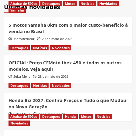
Abaixo de 599cc
Destaques
Motos
Notícias
Novidades
Últimas novidades
Yamaha
5 motos Yamaha 0km com o maior custo-benefício à
venda no Brasil
MotoRedator
29 de maio de 2026
Destaques
Notícias
Novidades
OFICIAL: Preço CFMoto Ibex 450 e todos os outros
modelos, veja aqui!
Seku Mello
28 de maio de 2026
Destaques
Notícias
Novidades
Honda Biz 2027: Confira Preços e Tudo o que Mudou
na Nova Geração
Seku Mello
28 de maio de 2026
Abaixo de 599cc
Destaques
Honda
Motos
Notícias
Novidades