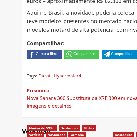
euros – aproximadamente R$ 62.300 em co
Aqui no Brasil, a novidade poderia coloc
teve modelos presentes no mercado naciona
modelos motard de alta potência, com ri
Compartilhar:
Tags:
Ducati
,
Hypermotard
Post
Previous:
Nova Sahara 300 Substituta da XRE 300 em nov
navigation
imagens e detalhes
Abaixo de 599cc
Destaques
Motos
Veja mais
Notícias
Novidades
Yamaha
Destaques