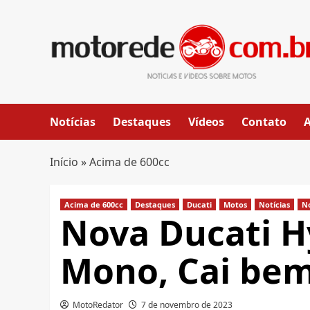
Skip
to
content
Notícias
Destaques
Vídeos
Contato
Início
»
Acima de 600cc
Acima de 600cc
Destaques
Ducati
Motos
Notícias
N
Nova Ducati 
Mono, Cai bem
MotoRedator
7 de novembro de 2023