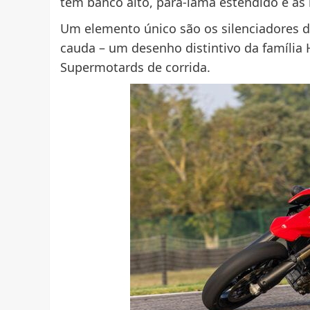
tem banco alto, para-lama estendido e as 
Um elemento único são os silenciadores du
cauda – ​​um desenho distintivo da famíli
Supermotards de corrida.