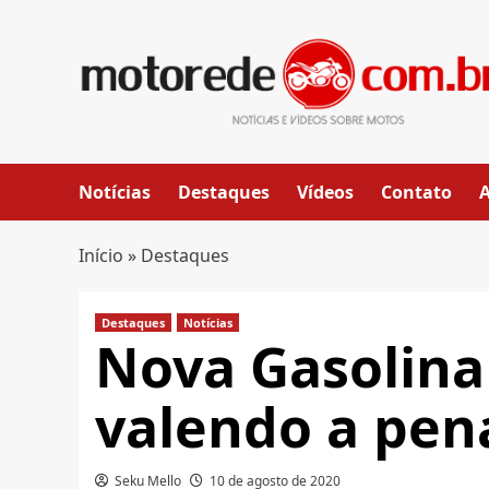
Skip
to
content
Notícias
Destaques
Vídeos
Contato
Início
»
Destaques
Destaques
Notícias
Nova Gasolina
valendo a pena
Seku Mello
10 de agosto de 2020