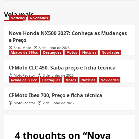
Veja mais
Notícias
Novidades
Nova Honda NX500 2027: Conheça as Mudanças
e Preço
Seku Mello
3 de junho de 2026
Abaixo de 599cc
Destaques
Motos
Notícias
Novidades
CFMoto CLC 450, Saiba preço e ficha técnica
MotoRedator
3 de junho de 2026
Acima de 600cc
Destaques
Motos
Notícias
Novidades
CFMoto Ibex 700, Preço e ficha técnica
MotoRedator
2 de junho de 2026
4 thoughts on “
Nova