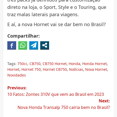
direto na loja, o Sport, Style e o Touring, que
traz malas laterais para viagens.
E aí, a nova Hornet vai se dar bem no Brasil?
Compartilhar:
Tags:
750cc
,
CB750
,
CB750 Hornet
,
Honda
,
Honda Hornet
,
Hornet
,
Hornet 750
,
Hornet CB750
,
Notícias
,
Nova Hornet
,
Novidades
Post
Previous:
10 Fatos: Zontes 310V que vem ao Brasil em 2023
navigation
Next:
Nova Honda Transalp 750 cairia bem no Brasil?