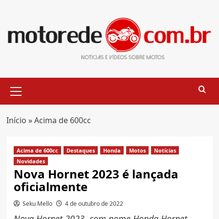
Skip
to
content
Primary
Menu
Início
»
Acima de 600cc
Acima de 600cc
Destaques
Honda
Motos
Notícias
Novidades
Nova Hornet 2023 é lançada
oficialmente
Seku Mello
4 de outubro de 2022
Nova Hornet 2023, com nome Honda Hornet