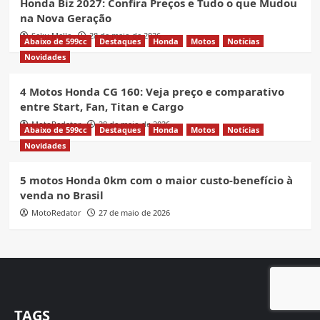
Honda Biz 2027: Confira Preços e Tudo o que Mudou
na Nova Geração
Seku Mello
28 de maio de 2026
Abaixo de 599cc
Destaques
Honda
Motos
Notícias
Novidades
4 Motos Honda CG 160: Veja preço e comparativo
entre Start, Fan, Titan e Cargo
MotoRedator
28 de maio de 2026
Abaixo de 599cc
Destaques
Honda
Motos
Notícias
Novidades
5 motos Honda 0km com o maior custo-benefício à
venda no Brasil
MotoRedator
27 de maio de 2026
TAGS