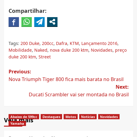
Compartilhar:
Tags:
200 Duke
,
200cc
,
Dafra
,
KTM
,
Lançamento 2016
,
Mobilidade
,
Naked
,
nova duke 200 ktm
,
Novidades
,
preço
duke 200 ktm
,
Street
Post
Previous:
Nova Triumph Tiger 800 fica mais barata no Brasil
navigation
Next:
Ducati Scrambler vai ser montada no Brasil
Abaixo de 599cc
Destaques
Motos
Notícias
Novidades
Veja mais
Yamaha