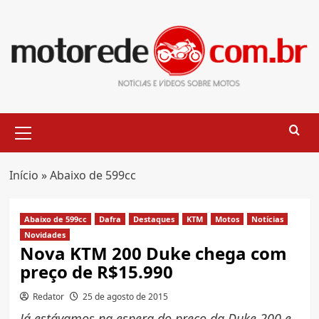
Skip
to
content
Primary
Menu
Início
»
Abaixo de 599cc
Abaixo de 599cc
Dafra
Destaques
KTM
Motos
Notícias
Novidades
Nova KTM 200 Duke chega com
preço de R$15.990
Redator
25 de agosto de 2015
Já estávamos na espera do preço da Duke 200 e