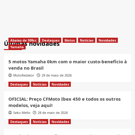
Abaixo de 599cc
Destaques
Motos
Notícias
Novidades
Últimas novidades
Yamaha
5 motos Yamaha 0km com o maior custo-benefício à
venda no Brasil
MotoRedator
29 de maio de 2026
Destaques
Notícias
Novidades
OFICIAL: Preço CFMoto Ibex 450 e todos os outros
modelos, veja aqui!
Seku Mello
28 de maio de 2026
Destaques
Notícias
Novidades