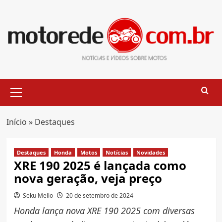
Skip
to
content
Primary
Menu
Início
»
Destaques
Destaques
Honda
Motos
Notícias
Novidades
XRE 190 2025 é lançada como
nova geração, veja preço
Seku Mello
20 de setembro de 2024
Honda lança nova XRE 190 2025 com diversas