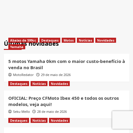
Abaixo de 599cc
Destaques
Motos
Notícias
Novidades
Últimas novidades
Yamaha
5 motos Yamaha 0km com o maior custo-benefício à
venda no Brasil
MotoRedator
29 de maio de 2026
Destaques
Notícias
Novidades
OFICIAL: Preço CFMoto Ibex 450 e todos os outros
modelos, veja aqui!
Seku Mello
28 de maio de 2026
Destaques
Notícias
Novidades