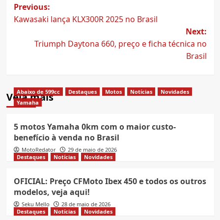
Post
Previous:
Kawasaki lança KLX300R 2025 no Brasil
navigation
Next:
Triumph Daytona 660, preço e ficha técnica no
Brasil
Abaixo de 599cc
Destaques
Motos
Notícias
Novidades
Veja mais
Yamaha
5 motos Yamaha 0km com o maior custo-
benefício à venda no Brasil
MotoRedator
29 de maio de 2026
Destaques
Notícias
Novidades
OFICIAL: Preço CFMoto Ibex 450 e todos os outros
modelos, veja aqui!
Seku Mello
28 de maio de 2026
Destaques
Notícias
Novidades