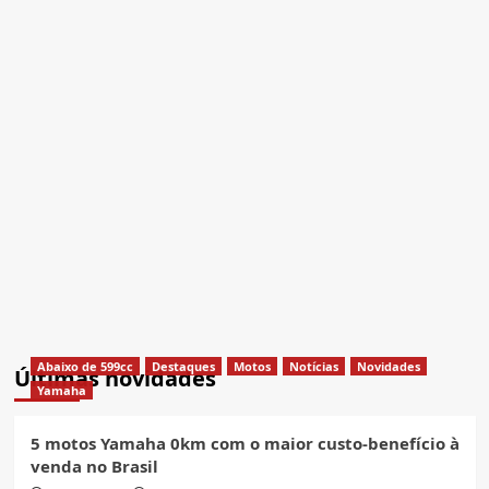
Abaixo de 599cc
Destaques
Motos
Notícias
Novidades
Últimas novidades
Yamaha
5 motos Yamaha 0km com o maior custo-benefício à
venda no Brasil