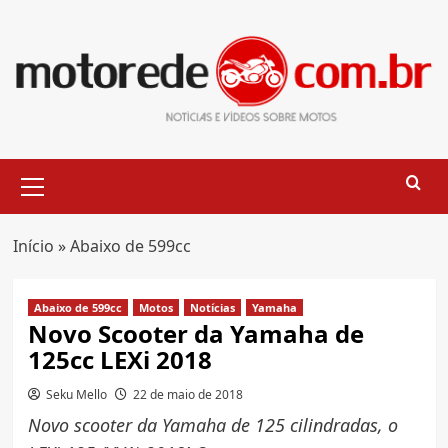
Skip
to
content
Primary
Menu
Início
»
Abaixo de 599cc
Abaixo de 599cc
Motos
Notícias
Yamaha
Novo Scooter da Yamaha de
125cc LEXi 2018
Seku Mello
22 de maio de 2018
Novo scooter da Yamaha de 125 cilindradas, o