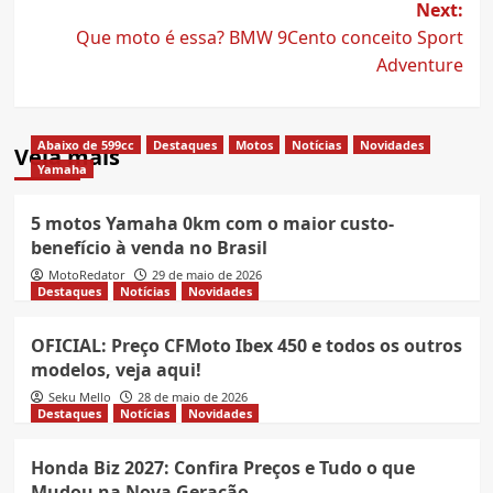
Next:
Que moto é essa? BMW 9Cento conceito Sport
Adventure
Abaixo de 599cc
Destaques
Motos
Notícias
Novidades
Veja mais
Yamaha
5 motos Yamaha 0km com o maior custo-
benefício à venda no Brasil
MotoRedator
29 de maio de 2026
Destaques
Notícias
Novidades
OFICIAL: Preço CFMoto Ibex 450 e todos os outros
modelos, veja aqui!
Seku Mello
28 de maio de 2026
Destaques
Notícias
Novidades
Honda Biz 2027: Confira Preços e Tudo o que
Mudou na Nova Geração