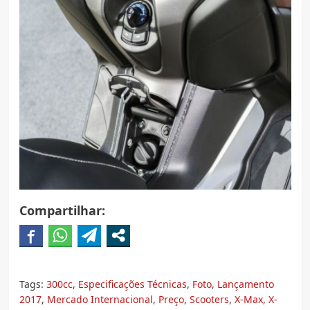
Compartilhar:
Tags:
300cc
,
Especificações Técnicas
,
Foto
,
Lançamento
2017
,
Mercado Internacional
,
Preço
,
Scooters
,
X-Max
,
X-