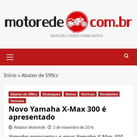
Skip
to
content
Primary
Menu
Início
»
Abaixo de 599cc
Abaixo de 599cc
Destaques
Motos
Notícias
Novidades
Yamaha
Novo Yamaha X-Max 300 é
apresentado
Redator Motorede
3 de novembro de 2016
Yamaha apresentou o novo Yamaha X-Max 300,