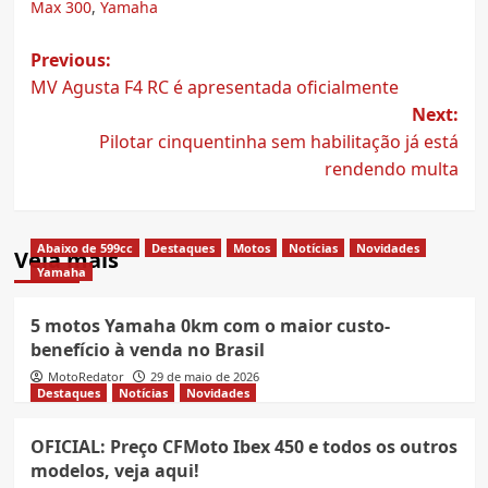
Max 300
,
Yamaha
Post
Previous:
MV Agusta F4 RC é apresentada oficialmente
navigation
Next:
Pilotar cinquentinha sem habilitação já está
rendendo multa
Abaixo de 599cc
Destaques
Motos
Notícias
Novidades
Veja mais
Yamaha
5 motos Yamaha 0km com o maior custo-
benefício à venda no Brasil
MotoRedator
29 de maio de 2026
Destaques
Notícias
Novidades
OFICIAL: Preço CFMoto Ibex 450 e todos os outros
modelos, veja aqui!