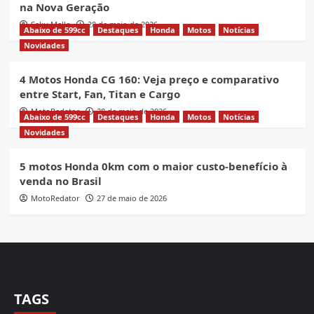
na Nova Geração
Seku Mello
28 de maio de 2026
Abaixo de 599cc
Destaques
Honda
Motos
Notícias
Novidades
4 Motos Honda CG 160: Veja preço e comparativo
entre Start, Fan, Titan e Cargo
MotoRedator
28 de maio de 2026
Abaixo de 599cc
Destaques
Honda
Motos
Notícias
Novidades
5 motos Honda 0km com o maior custo-benefício à
venda no Brasil
MotoRedator
27 de maio de 2026
TAGS