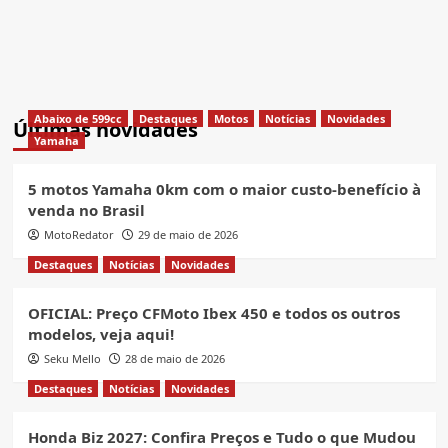
Abaixo de 599cc
Destaques
Motos
Notícias
Novidades
Últimas novidades
Yamaha
5 motos Yamaha 0km com o maior custo-benefício à
venda no Brasil
MotoRedator
29 de maio de 2026
Destaques
Notícias
Novidades
OFICIAL: Preço CFMoto Ibex 450 e todos os outros
modelos, veja aqui!
Seku Mello
28 de maio de 2026
Destaques
Notícias
Novidades
Honda Biz 2027: Confira Preços e Tudo o que Mudou