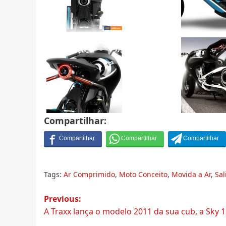
Compartilhar:
Tags:
Ar Comprimido
,
Moto Conceito
,
Movida a Ar
,
Sal
Post
Previous:
A Traxx lança o modelo 2011 da sua cub, a Sky 
navigation