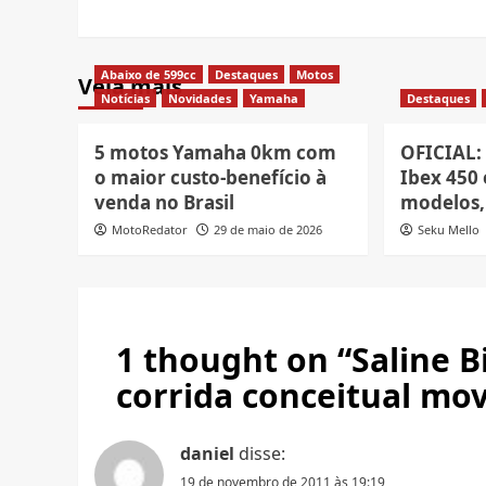
Abaixo de 599cc
Destaques
Motos
Veja mais
Notícias
Novidades
Yamaha
Destaques
5 motos Yamaha 0km com
OFICIAL:
o maior custo-benefício à
Ibex 450 
venda no Brasil
modelos, 
MotoRedator
29 de maio de 2026
Seku Mello
1 thought on “
Saline 
corrida conceitual mo
daniel
disse:
19 de novembro de 2011 às 19:19