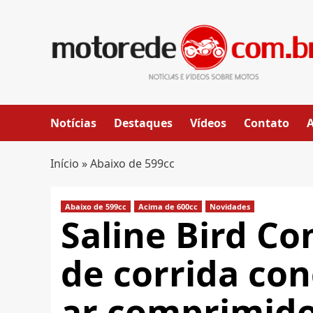
Skip
to
content
Notícias
Destaques
Vídeos
Contato
Início
»
Abaixo de 599cc
Abaixo de 599cc
Acima de 600cc
Novidades
Saline Bird C
de corrida con
ar comprimid