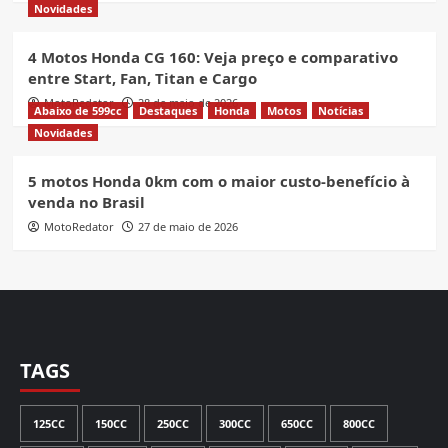
Novidades
4 Motos Honda CG 160: Veja preço e comparativo
entre Start, Fan, Titan e Cargo
MotoRedator
28 de maio de 2026
Abaixo de 599cc
Destaques
Honda
Motos
Notícias
Novidades
5 motos Honda 0km com o maior custo-benefício à
venda no Brasil
MotoRedator
27 de maio de 2026
TAGS
125CC
150CC
250CC
300CC
650CC
800CC