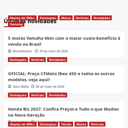
Abaixo de 599cc
Destaques
Motos
Notícias
Novidades
Últimas novidades
Yamaha
5 motos Yamaha 0km com o maior custo-benefício à
venda no Brasil
MotoRedator
29 de maio de 2026
Destaques
Notícias
Novidades
OFICIAL: Preço CFMoto Ibex 450 e todos os outros
modelos, veja aqui!
Seku Mello
28 de maio de 2026
Destaques
Notícias
Novidades
Honda Biz 2027: Confira Preços e Tudo o que Mudou
na Nova Geração
Seku Mello
28 de maio de 2026
Abaixo de 599cc
Destaques
Honda
Motos
Notícias