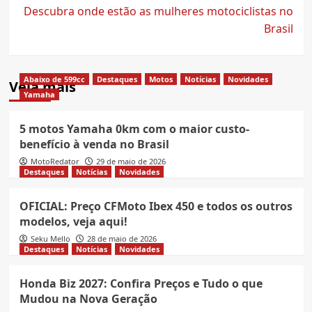
Descubra onde estão as mulheres motociclistas no
Brasil
Abaixo de 599cc
Destaques
Motos
Notícias
Novidades
Veja mais
Yamaha
5 motos Yamaha 0km com o maior custo-
benefício à venda no Brasil
MotoRedator
29 de maio de 2026
Destaques
Notícias
Novidades
OFICIAL: Preço CFMoto Ibex 450 e todos os outros
modelos, veja aqui!
Seku Mello
28 de maio de 2026
Destaques
Notícias
Novidades
Honda Biz 2027: Confira Preços e Tudo o que
Mudou na Nova Geração