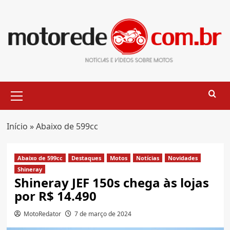
Skip
to
content
Primary
Menu
Início
»
Abaixo de 599cc
Abaixo de 599cc
Destaques
Motos
Notícias
Novidades
Shineray
Shineray JEF 150s chega às lojas
por R$ 14.490
MotoRedator
7 de março de 2024