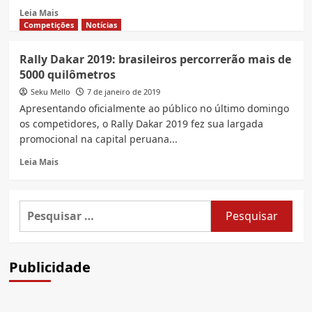
Read
Leia Mais
more
Competições
Notícias
about
3
Rally Dakar 2019: brasileiros percorrerão mais de
Lugares
5000 quilômetros
Sensacionais
para
Seku Mello
7 de janeiro de 2019
Viajar
Apresentando oficialmente ao público no último domingo
de
os competidores, o Rally Dakar 2019 fez sua largada
Moto
promocional na capital peruana...
Sozinho
Saindo
Read
Leia Mais
de
more
São
about
Paulo
Rally
Pesquisar
Dakar
por:
2019:
brasileiros
percorrerão
Publicidade
mais
de
5000
quilômetros