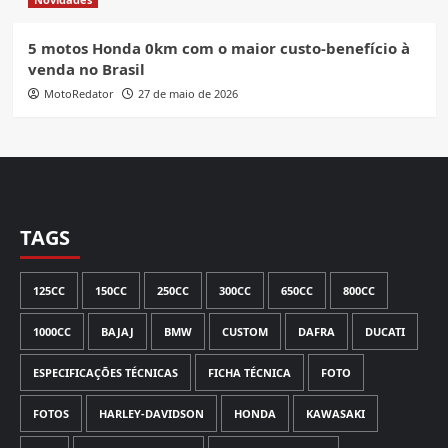
5 motos Honda 0km com o maior custo-benefício à
venda no Brasil
MotoRedator
27 de maio de 2026
TAGS
125CC
150CC
250CC
300CC
650CC
800CC
1000CC
BAJAJ
BMW
CUSTOM
DAFRA
DUCATI
ESPECIFICAÇÕES TÉCNICAS
FICHA TÉCNICA
FOTO
FOTOS
HARLEY-DAVIDSON
HONDA
KAWASAKI