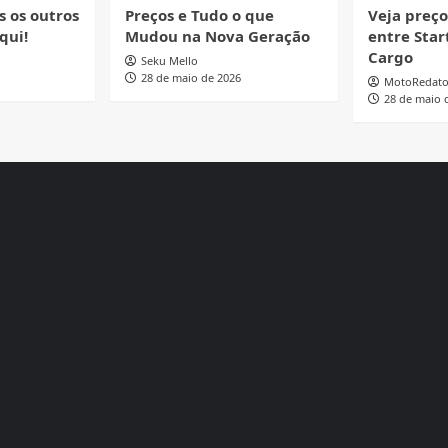
s os outros
Preços e Tudo o que
Veja preç
qui!
Mudou na Nova Geração
entre Start
Cargo
Seku Mello
28 de maio de 2026
MotoRedato
28 de maio 