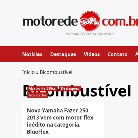
Skip
to
content
Notícias
Destaques
Vídeos
Contato
Início
»
Bicombustível
Bicombustível
Abaixo de 599cc
Destaques
Novidades
Nova Yamaha Fazer 250
2013 vem com motor flex
inédito na categoria,
BlueFlex