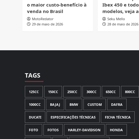
o maior custo-benefício à
Ibex 450 e todo
venda no Brasil
modelos, veja a
MotoRedator
Seku Mello
29 de maio de 2026
28 de maio de 2026
TAGS
125CC
150CC
250CC
300CC
650CC
800CC
1000CC
BAJAJ
BMW
CUSTOM
DAFRA
DUCATI
ESPECIFICAÇÕES TÉCNICAS
FICHA TÉCNICA
FOTO
FOTOS
HARLEY-DAVIDSON
HONDA