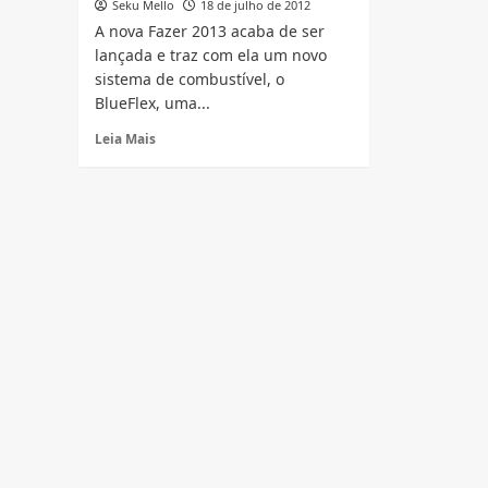
Seku Mello
18 de julho de 2012
A nova Fazer 2013 acaba de ser
lançada e traz com ela um novo
sistema de combustível, o
BlueFlex, uma...
Read
Leia Mais
more
about
Nova
Yamaha
Fazer
250
2013
vem
com
motor
flex
inédito
na
categoria,
BlueFlex