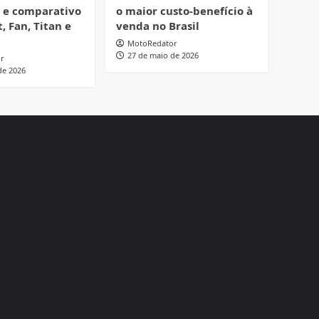
o e comparativo
o maior custo-benefício à
, Fan, Titan e
venda no Brasil
MotoRedator
27 de maio de 2026
r
de 2026