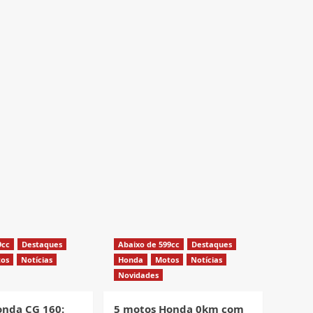
9cc
Destaques
Abaixo de 599cc
Destaques
os
Notícias
Honda
Motos
Notícias
Novidades
onda CG 160:
5 motos Honda 0km com