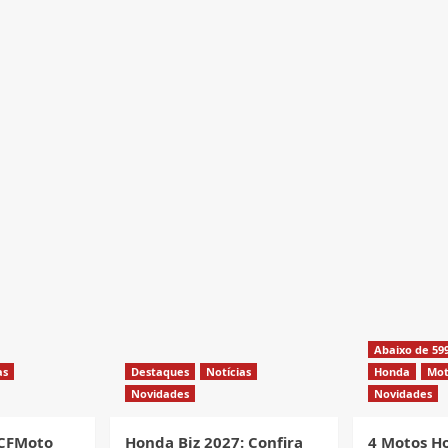
Abaixo de 59
as
Destaques
Notícias
Honda
Mot
Novidades
Novidades
 CFMoto
Honda Biz 2027: Confira
4 Motos H