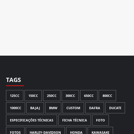
TAGS
125CC
150CC
250CC
300CC
650CC
800CC
1000CC
BAJAJ
BMW
CUSTOM
DAFRA
DUCATI
ESPECIFICAÇÕES TÉCNICAS
FICHA TÉCNICA
FOTO
FOTOS
HARLEY-DAVIDSON
HONDA
KAWASAKI