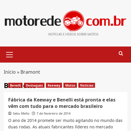
Skip
to
content
Primary
Menu
Início
»
Bramont
Bramont
Benelli
Destaques
Keeway
Motos
Notícias
Fábrica da Keeway e Benelli está pronta e elas
vêm com tudo para o mercado brasileiro
Seku Mello
7 de fevereiro de 2014
O ano de 2014 promete ser muito agitando no mundo das
duas rodas. As atuais fabricantes líderes no mercado