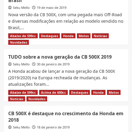
Brasil
é
melhor
Seku Mello
19 de maio de 2019
que
Nova versão da CB 500X, com uma pegada mais Off-Road
CB
e diversas modificações em relação ao modelo vendido no
500X?
Brasil,...
Comparativo
prático
Abaixo de 599cc
Destaques
Honda
Motos
Notícias
Read
Leia Mais
more
Novidades
about
OFICIAL:
TUDO sobre a nova geração da CB 500X 2019
Nova
Seku Mello
versão
30 de janeiro de 2019
da
A Honda acabou de lançar a nova geração da CB 500X
CB
(2019/2020) na Europa recheada de mudanças. As
500X
atualizações foram...
é
registrada
Abaixo de 599cc
Acima de 600cc
Destaques
Honda
Motos
Read
Leia Mais
no
more
Notícias
Novidades
Brasil
about
TUDO
CB 500X é destaque no crescimento da Honda em
sobre
2018
a
nova
Seku Mello
18 de janeiro de 2019
geração