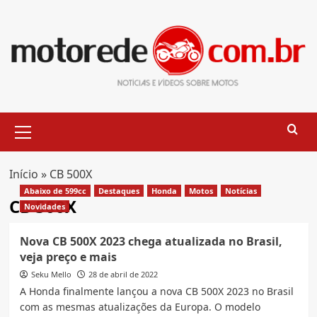
Skip
to
content
Primary
Menu
Início
»
CB 500X
Abaixo de 599cc
Destaques
Honda
Motos
Notícias
CB 500X
Novidades
Nova CB 500X 2023 chega atualizada no Brasil,
veja preço e mais
Seku Mello
28 de abril de 2022
A Honda finalmente lançou a nova CB 500X 2023 no Brasil
com as mesmas atualizações da Europa. O modelo