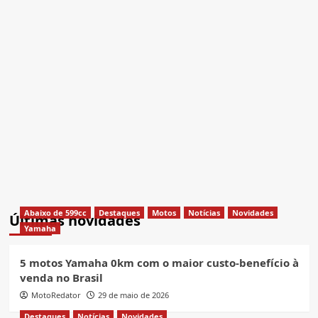
Abaixo de 599cc
Destaques
Motos
Notícias
Novidades
Últimas novidades
Yamaha
5 motos Yamaha 0km com o maior custo-benefício à
venda no Brasil
MotoRedator
29 de maio de 2026
Destaques
Notícias
Novidades