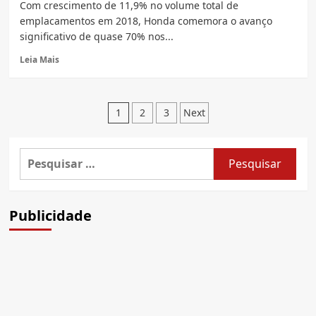
Com crescimento de 11,9% no volume total de
da
emplacamentos em 2018, Honda comemora o avanço
CB
significativo de quase 70% nos...
500X
2019
Read
Leia Mais
more
about
CB
Paginação
500X
1
2
3
Next
é
de
destaque
no
posts
Pesquisar
crescimento
por:
da
Honda
em
Publicidade
2018