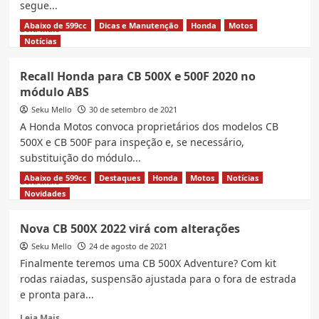
segue...
Abaixo de 599cc
Dicas e Manutenção
Honda
Motos
Read
Leia Mais
more
Notícias
about
Nova
Recall Honda para CB 500X e 500F 2020 no
CB
módulo ABS
500X
2023
Seku Mello
30 de setembro de 2021
chega
A Honda Motos convoca proprietários dos modelos CB
atualizada
500X e CB 500F para inspeção e, se necessário,
no
substituição do módulo...
Brasil,
veja
Abaixo de 599cc
Destaques
Honda
Motos
Notícias
Read
Leia Mais
preço
more
Novidades
e
about
mais
Recall
Nova CB 500X 2022 virá com alterações
Honda
Seku Mello
para
24 de agosto de 2021
CB
Finalmente teremos uma CB 500X Adventure? Com kit
500X
rodas raiadas, suspensão ajustada para o fora de estrada
e
e pronta para...
500F
2020
Read
Leia Mais