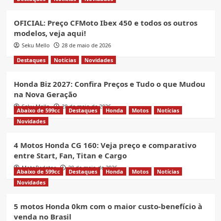
OFICIAL: Preço CFMoto Ibex 450 e todos os outros
modelos, veja aqui!
Seku Mello
28 de maio de 2026
Destaques
Notícias
Novidades
Honda Biz 2027: Confira Preços e Tudo o que Mudou
na Nova Geração
Seku Mello
28 de maio de 2026
Abaixo de 599cc
Destaques
Honda
Motos
Notícias
Novidades
4 Motos Honda CG 160: Veja preço e comparativo
entre Start, Fan, Titan e Cargo
MotoRedator
28 de maio de 2026
Abaixo de 599cc
Destaques
Honda
Motos
Notícias
Novidades
5 motos Honda 0km com o maior custo-benefício à
venda no Brasil