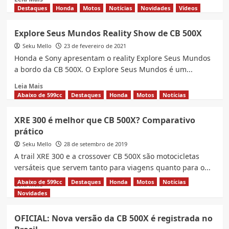
no
more
Destaques
Honda
Motos
Notícias
Novidades
Vídeos
módulo
about
ABS
Nova
Explore Seus Mundos Reality Show de CB 500X
CB
Seku Mello
500X
23 de fevereiro de 2021
2022
Honda e Sony apresentam o reality Explore Seus Mundos
virá
a bordo da CB 500X. O Explore Seus Mundos é um...
com
Read
alterações
Leia Mais
more
Abaixo de 599cc
Destaques
Honda
Motos
Notícias
about
Explore
XRE 300 é melhor que CB 500X? Comparativo
Seus
prático
Mundos
Reality
Seku Mello
28 de setembro de 2019
Show
A trail XRE 300 e a crossover CB 500X são motocicletas
de
versáteis que servem tanto para viagens quanto para o...
CB
500X
Abaixo de 599cc
Destaques
Honda
Motos
Notícias
Read
Leia Mais
more
Novidades
about
XRE
OFICIAL: Nova versão da CB 500X é registrada no
300