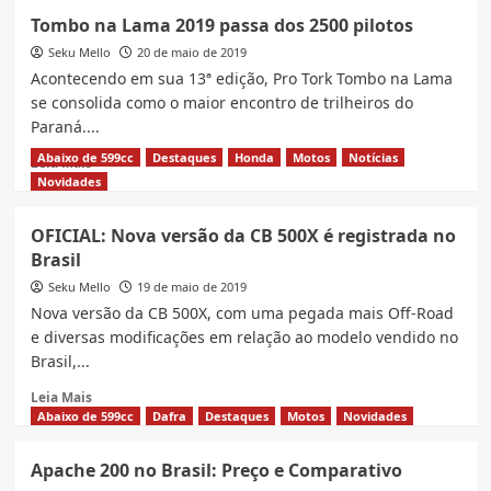
Rota
Tombo na Lama 2019 passa dos 2500 pilotos
dos
Seku Mello
Vinhos
20 de maio de 2019
Santa
Acontecendo em sua 13ª edição, Pro Tork Tombo na Lama
Catarina,
se consolida como o maior encontro de trilheiros do
serras
Paraná....
e
cenários
Abaixo de 599cc
Destaques
Honda
Motos
Notícias
Read
Leia Mais
inesquecíveis
more
Novidades
about
Tombo
OFICIAL: Nova versão da CB 500X é registrada no
na
Brasil
Lama
2019
Seku Mello
19 de maio de 2019
passa
Nova versão da CB 500X, com uma pegada mais Off-Road
dos
e diversas modificações em relação ao modelo vendido no
2500
Brasil,...
pilotos
Read
Leia Mais
more
Abaixo de 599cc
Dafra
Destaques
Motos
Novidades
about
OFICIAL:
Apache 200 no Brasil: Preço e Comparativo
Nova