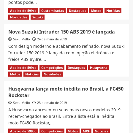
pontos pode...
Abaixo de 599cc
Customizadas
Destaques
Motos
Notícias
Read
Leia Mais
more
Novidades
Suzuki
about
Se
Nova Suzuki Intruder 150 ABS 2019 é lançada
eu
Seku Mello
correr
24 de maio de 2019
chego
Com design moderno e acabamento refinado, nova Suzuki
mais
Intruder 150 2019 é lançada com injeção eletrônica e
rápido?
freios ABS ByBre....
Parece
que
Abaixo de 599cc
Competições
Destaques
Husqvarna
Read
Leia Mais
nem
more
Motos
Notícias
Novidades
tanto…
about
Nova
Husqvarna lança moto inédita no Brasil, a FC450
Suzuki
Rockstar
Intruder
150
Seku Mello
23 de maio de 2019
ABS
A Husqvarna apresentou seus mais novos modelos 2019
2019
recém-chegados ao Brasil. Entre a lista está a inédita
é
moto FC450 Rockstar,...
lançada
Abaixo de 599cc
Competições
Motos
MXF
Notícias
Read
Leia Mais