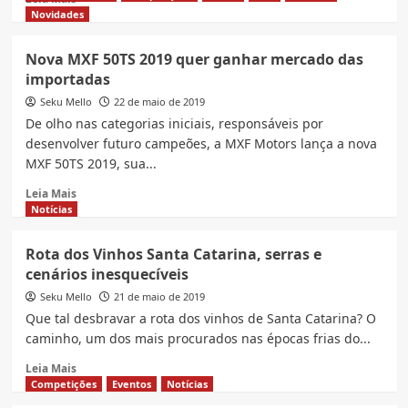
more
Novidades
about
Husqvarna
Nova MXF 50TS 2019 quer ganhar mercado das
lança
importadas
moto
inédita
Seku Mello
22 de maio de 2019
no
De olho nas categorias iniciais, responsáveis por
Brasil,
desenvolver futuro campeões, a MXF Motors lança a nova
a
MXF 50TS 2019, sua...
FC450
Rockstar
Read
Leia Mais
more
Notícias
about
Nova
Rota dos Vinhos Santa Catarina, serras e
MXF
cenários inesquecíveis
50TS
2019
Seku Mello
21 de maio de 2019
quer
Que tal desbravar a rota dos vinhos de Santa Catarina? O
ganhar
caminho, um dos mais procurados nas épocas frias do...
mercado
das
Read
Leia Mais
importadas
more
Competições
Eventos
Notícias
about