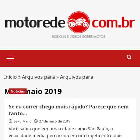
Skip
to
content
Primary
Menu
Início
»
Arquivos para
»
Arquivos para
Mês:
maio 2019
Notícias
Se eu correr chego mais rápido? Parece que nem
tanto…
Seku Mello
27 de maio de 2019
Você sabia que em uma cidade como São Paulo, a
velocidade média percorrida em um trajeto entre dois