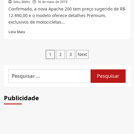
Seku Mello
versão
16 de maio de 2019
da
Confirmado, a nova Apache 200 tem preço sugerido de R$
CB
12.490,00 e o modelo oferece detalhes Premium,
500X
exclusivos de motocicletas...
é
registrada
Read
Leia Mais
no
more
Brasil
about
Apache
Paginação
200
1
2
3
Next
no
de
Brasil:
Preço
posts
Pesquisar
e
por:
Comparativo
Publicidade