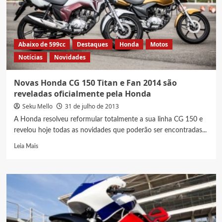
da
CG
150
Fan
Abaixo de 599cc
Destaques
Honda
Motos
Notícias
Novidades
Novas Honda CG 150 Titan e Fan 2014 são
reveladas oficialmente pela Honda
Seku Mello
31 de julho de 2013
A Honda resolveu reformular totalmente a sua linha CG 150 e
revelou hoje todas as novidades que poderão ser encontradas...
Read
Leia Mais
more
about
Novas
Honda
CG
150
Titan
e