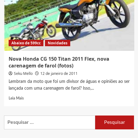
versão
esportiva
com
carenagem
para
pistas
Abaixo de 599cc
Novidades
Nova Honda CG 150 Titan 2011 Flex, nova
carenagem de farol (fotos)
Seku Mello
12 de janeiro de 2011
Lembram da moto que foi um divisor de águas e opiniões ao ser
lançada com uma carenagem de farol? Isso,...
Read
Leia Mais
more
about
Nova
Pesquisar
Honda
por:
CG
150