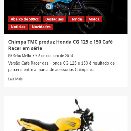
Abaixo de 599cc
Destaques
Honda
Motos
Notícias
Novidades
Chimpa TMC produz Honda CG 125 e 150 Café
Racer em série
Seku Mello
8 de outubro de 2014
Versão Café Racer das Honda CG 125 e 150 é resultado de
parceria entre a marca de acessórios Chimpa e...
Read
Leia Mais
more
about
Chimpa
TMC
produz
Honda
CG
125
e