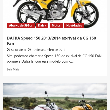
150
Café
Racer
em
série
Abaixo de 599cc
Dafra
Motos
Novidades
DAFRA Speed 150 2013/2014 ex-rival da CG 150
Fan
Seku Mello
19 de setembro de 2013
Sim, podemos chamar a Speed 150 de ex-rival da CG 150 FAN
porque a Dafra lançou esse modelo com o...
Read
Leia Mais
more
about
DAFRA
Speed
150
2013/2014
ex-
rival