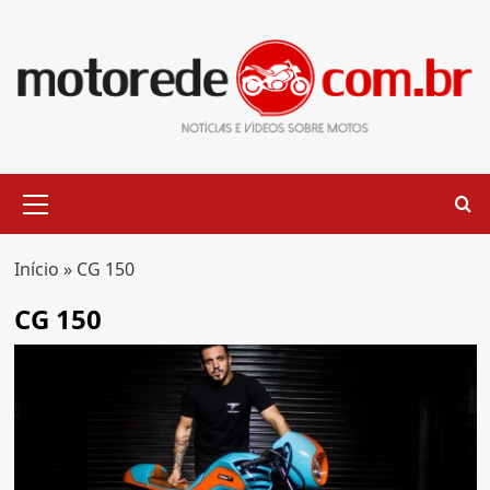
Skip
to
content
Primary
Menu
Início
»
CG 150
CG 150