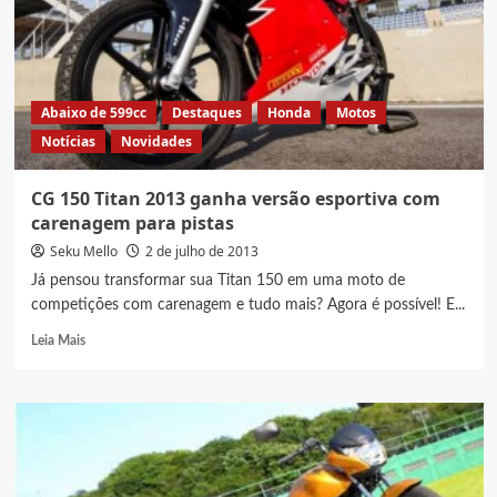
Fan
2014
são
reveladas
oficialmente
Abaixo de 599cc
Destaques
Honda
Motos
pela
Notícias
Novidades
Honda
CG 150 Titan 2013 ganha versão esportiva com
carenagem para pistas
Seku Mello
2 de julho de 2013
Já pensou transformar sua Titan 150 em uma moto de
competições com carenagem e tudo mais? Agora é possível! E...
Read
Leia Mais
more
about
CG
150
Titan
2013
ganha