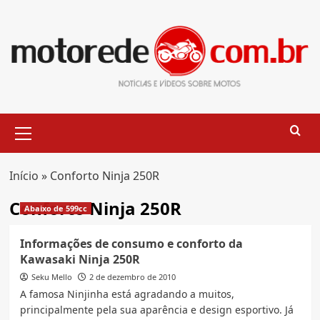
Skip
to
content
Primary
Menu
Início
»
Conforto Ninja 250R
Conforto Ninja 250R
Abaixo de 599cc
Informações de consumo e conforto da
Kawasaki Ninja 250R
Seku Mello
2 de dezembro de 2010
A famosa Ninjinha está agradando a muitos,
principalmente pela sua aparência e design esportivo. Já