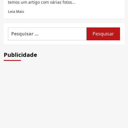
temos um artigo com várias fotos...
Read
Leia Mais
more
about
Informações
Pesquisar
de
por:
consumo
e
conforto
Publicidade
da
Kawasaki
Ninja
250R