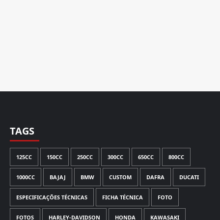
TAGS
125CC
150CC
250CC
300CC
650CC
800CC
1000CC
BAJAJ
BMW
CUSTOM
DAFRA
DUCATI
ESPECIFICAÇÕES TÉCNICAS
FICHA TÉCNICA
FOTO
FOTOS
HARLEY-DAVIDSON
HONDA
KAWASAKI