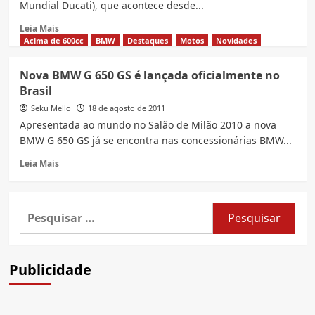
Mundial Ducati), que acontece desde...
Read
Leia Mais
more
Acima de 600cc
BMW
Destaques
Motos
Novidades
about
Ducati
Nova BMW G 650 GS é lançada oficialmente no
apresenta
Brasil
nova
versão
Seku Mello
18 de agosto de 2011
da
Apresentada ao mundo no Salão de Milão 2010 a nova
Hypermotard
BMW G 650 GS já se encontra nas concessionárias BMW...
SP
Red
Read
Leia Mais
2014
more
de
about
821cc
Nova
Pesquisar
BMW
por:
G
650
GS
Publicidade
é
lançada
oficialmente
no