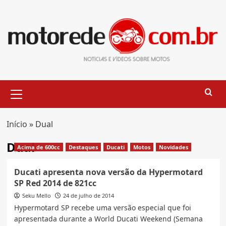
Skip
to
content
Primary
Menu
Início
»
Dual
Dual
Acima de 600cc
Destaques
Ducati
Motos
Novidades
Ducati apresenta nova versão da Hypermotard
SP Red 2014 de 821cc
Seku Mello
24 de julho de 2014
Hypermotard SP recebe uma versão especial que foi
apresentada durante a World Ducati Weekend (Semana