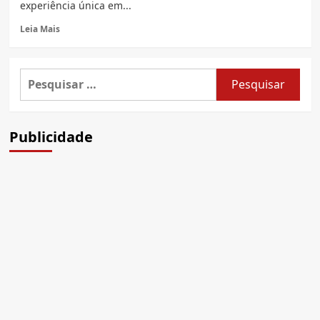
experiência única em...
Read
Leia Mais
more
about
Maior
Pesquisar
encontro
por:
de
trilheiros
do
Publicidade
mundo:
Eu
sobrevivi!