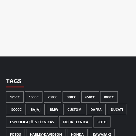
TAGS
125CC
150CC
250CC
300CC
650CC
800CC
1000CC
BAJAJ
BMW
CUSTOM
DAFRA
DUCATI
ESPECIFICAÇÕES TÉCNICAS
FICHA TÉCNICA
FOTO
FOTOS
HARLEY-DAVIDSON
HONDA
KAWASAKI