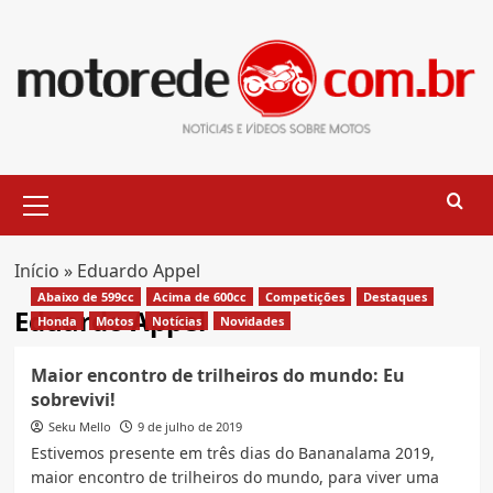
Skip
to
content
Primary
Menu
Início
»
Eduardo Appel
Abaixo de 599cc
Acima de 600cc
Competições
Destaques
Eduardo Appel
Honda
Motos
Notícias
Novidades
Maior encontro de trilheiros do mundo: Eu
sobrevivi!
Seku Mello
9 de julho de 2019
Estivemos presente em três dias do Bananalama 2019,
maior encontro de trilheiros do mundo, para viver uma