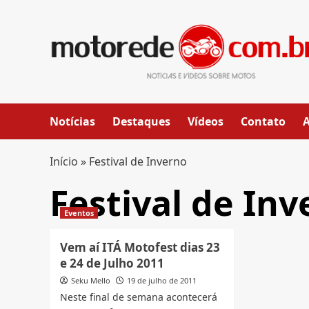
Skip
to
content
Notícias
Destaques
Vídeos
Contato
Início
»
Festival de Inverno
Festival de In
Eventos
Vem aí ITÁ Motofest dias 23
e 24 de Julho 2011
Seku Mello
19 de julho de 2011
Neste final de semana acontecerá