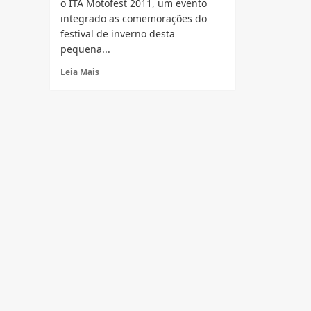
o ITA Motofest 2011, um evento
integrado as comemorações do
festival de inverno desta
pequena...
Read
Leia Mais
more
about
Vem
aí
ITÁ
Motofest
dias
23
e
24
de
Julho
2011