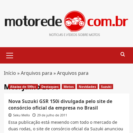
Skip
to
content
Primary
Menu
Início
»
Arquivos para
»
Arquivos para
Mês:
julho 2011
Abaixo de 599cc
Destaques
Motos
Novidades
Suzuki
Nova Suzuki GSR 150i divulgada pelo site de
consórcio oficial da empresa no Brasil
Seku Mello
29 de julho de 2011
Essa publicação está mexendo com todo o mercado de
duas rodas, o site de consórcio oficial da Suzuki anunciou