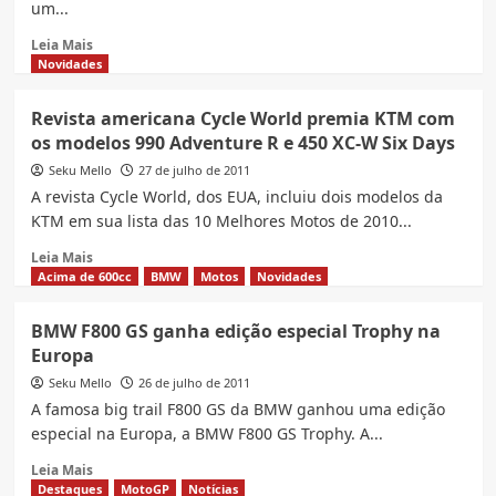
um...
Read
Leia Mais
more
Novidades
about
Nova
Revista americana Cycle World premia KTM com
Suzuki
os modelos 990 Adventure R e 450 XC-W Six Days
GSR
150i
Seku Mello
27 de julho de 2011
divulgada
A revista Cycle World, dos EUA, incluiu dois modelos da
pelo
KTM em sua lista das 10 Melhores Motos de 2010...
site
de
Read
Leia Mais
consórcio
more
Acima de 600cc
BMW
Motos
Novidades
oficial
about
da
Revista
BMW F800 GS ganha edição especial Trophy na
empresa
americana
Europa
no
Cycle
Brasil
World
Seku Mello
26 de julho de 2011
premia
A famosa big trail F800 GS da BMW ganhou uma edição
KTM
especial na Europa, a BMW F800 GS Trophy. A...
com
os
Read
Leia Mais
modelos
more
Destaques
MotoGP
Notícias