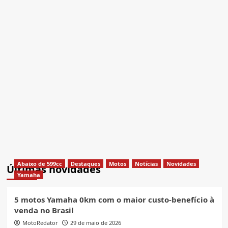
Abaixo de 599cc
Destaques
Motos
Notícias
Novidades
Últimas novidades
Yamaha
5 motos Yamaha 0km com o maior custo-benefício à
venda no Brasil
MotoRedator
29 de maio de 2026