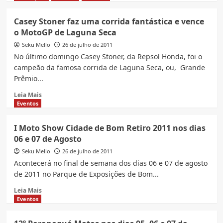
990
about
Adventure
BMW
Casey Stoner faz uma corrida fantástica e vence
R
F800
o MotoGP de Laguna Seca
e
GS
450
ganha
Seku Mello
26 de julho de 2011
XC-
edição
No último domingo Casey Stoner, da Repsol Honda, foi o
W
especial
campeão da famosa corrida de Laguna Seca, ou, Grande
Six
Trophy
Prêmio...
Days
na
Europa
Read
Leia Mais
more
Eventos
about
Casey
I Moto Show Cidade de Bom Retiro 2011 nos dias
Stoner
06 e 07 de Agosto
faz
uma
Seku Mello
26 de julho de 2011
corrida
Acontecerá no final de semana dos dias 06 e 07 de agosto
fantástica
de 2011 no Parque de Exposições de Bom...
e
vence
Read
Leia Mais
o
more
Eventos
MotoGP
about
de
I