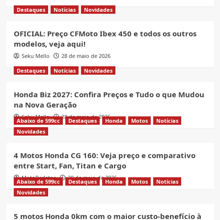
Destaques
Notícias
Novidades
OFICIAL: Preço CFMoto Ibex 450 e todos os outros
modelos, veja aqui!
Seku Mello
28 de maio de 2026
Destaques
Notícias
Novidades
Honda Biz 2027: Confira Preços e Tudo o que Mudou
na Nova Geração
Seku Mello
28 de maio de 2026
Abaixo de 599cc
Destaques
Honda
Motos
Notícias
Novidades
4 Motos Honda CG 160: Veja preço e comparativo
entre Start, Fan, Titan e Cargo
MotoRedator
28 de maio de 2026
Abaixo de 599cc
Destaques
Honda
Motos
Notícias
Novidades
5 motos Honda 0km com o maior custo-benefício à