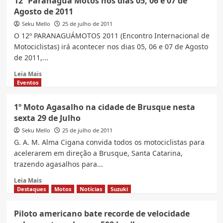
12º Paranaguá Motos nos dias 05, 06 e 07 de
Laguna
Moto
Agosto de 2011
Seca
Show
Cidade
Seku Mello
25 de julho de 2011
de
O 12º PARANAGUÁMOTOS 2011 (Encontro Internacional de
Bom
Motociclistas) irá acontecer nos dias 05, 06 e 07 de Agosto
Retiro
de 2011,...
2011
nos
Read
Leia Mais
dias
more
Eventos
06
about
e
12º
1º Moto Agasalho na cidade de Brusque nesta
07
Paranaguá
sexta 29 de Julho
de
Motos
Agosto
nos
Seku Mello
25 de julho de 2011
dias
G. A. M. Alma Cigana convida todos os motociclistas para
05,
acelerarem em direção a Brusque, Santa Catarina,
06
trazendo agasalhos para...
e
07
Read
Leia Mais
de
more
Destaques
Motos
Notícias
Suzuki
Agosto
about
de
1º
Piloto americano bate recorde de velocidade
2011
Moto