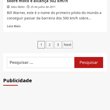
sobre moto e alcança 502 km/h
Agasalho
na
Seku Mello
25 de julho de 2011
cidade
Bill Warner, este é o nome do primeiro piloto do mundo a
de
conseguir passar da barreira dos 500 km/h sobre...
Brusque
nesta
Read
Leia Mais
sexta
more
29
about
de
Piloto
Paginação
Julho
americano
1
2
3
Next
bate
de
recorde
de
posts
Pesquisar
velocidade
por:
sobre
moto
e
Publicidade
alcança
502
km/h