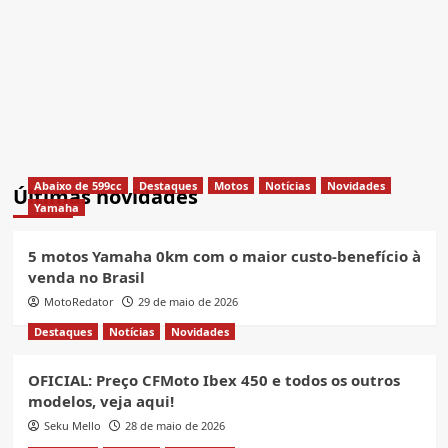
Abaixo de 599cc
Destaques
Motos
Notícias
Novidades
Últimas novidades
Yamaha
5 motos Yamaha 0km com o maior custo-benefício à
venda no Brasil
MotoRedator
29 de maio de 2026
Destaques
Notícias
Novidades
OFICIAL: Preço CFMoto Ibex 450 e todos os outros
modelos, veja aqui!
Seku Mello
28 de maio de 2026