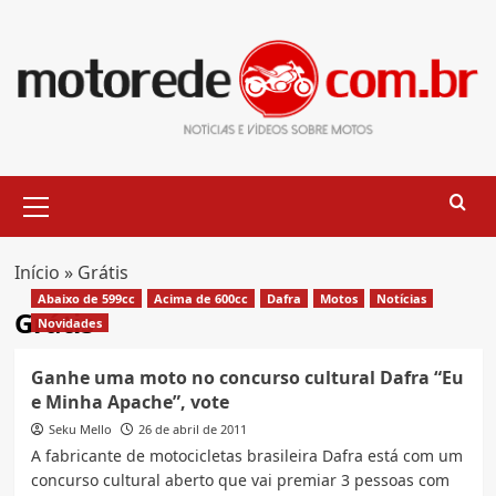
Skip
to
content
Primary
Menu
Início
»
Grátis
Abaixo de 599cc
Acima de 600cc
Dafra
Motos
Notícias
Grátis
Novidades
Ganhe uma moto no concurso cultural Dafra “Eu
e Minha Apache”, vote
Seku Mello
26 de abril de 2011
A fabricante de motocicletas brasileira Dafra está com um
concurso cultural aberto que vai premiar 3 pessoas com