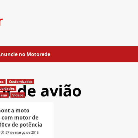
Anuncie no Motorede
0cc
Customizadas
r de avião
ovidades
mana
Vídeos
ont a moto
ra com motor de
00cv de potência
27 de março de 2018