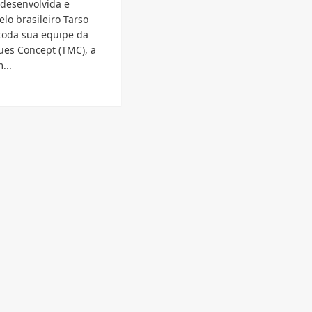
 desenvolvida e
elo brasileiro Tarso
toda sua equipe da
ues Concept (TMC), a
...
d
e
ut
C
mont
o
ileira
m
or
ão
cv
ência