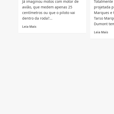
Já imaginou motos com motor de
Totalmente
avião, que medem apenas 25
projetada p
centímetros ou que o piloto vai
Marques e 
dentro da roda?...
Tarso Marq
Dumont tem
Read
Leia Mais
more
Rea
Leia Mais
about
mor
5
abo
Motos
TM
que
Du
parecem
a
de
mot
mentira
bras
mas
co
são
mot
de
de
verdade
avi
e
300
de
pot