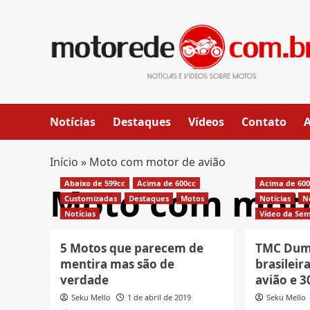
Skip
to
content
Notícias
Destaques
Vídeos
Contato
Início
»
Moto com motor de avião
Abaixo de 599cc
Acima de 600cc
Acima de 60
Moto com moto
Customizadas
Destaques
Motos
Notícias
N
Notícias
Vídeo da Se
5 Motos que parecem de
TMC Dum
mentira mas são de
brasilei
verdade
avião e 3
Seku Mello
1 de abril de 2019
Seku Mello