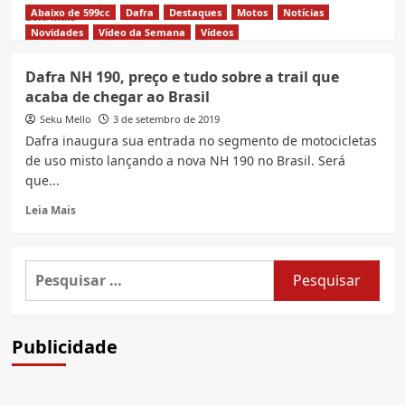
Abaixo de 599cc
Dafra
Destaques
Motos
Notícias
Read
Leia Mais
more
Novidades
Vídeo da Semana
Vídeos
about
5
Dafra NH 190, preço e tudo sobre a trail que
motos
acaba de chegar ao Brasil
até
400cc
Seku Mello
3 de setembro de 2019
que
Dafra inaugura sua entrada no segmento de motocicletas
vão
de uso misto lançando a nova NH 190 no Brasil. Será
bem
que...
na
hora
Read
Leia Mais
de
more
viajar
about
Dafra
Pesquisar
NH
por:
190,
preço
e
Publicidade
tudo
sobre
a
trail