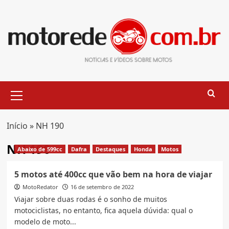
Skip
to
content
Primary
Menu
Início
»
NH 190
NH 190
Abaixo de 599cc
Dafra
Destaques
Honda
Motos
5 motos até 400cc que vão bem na hora de viajar
MotoRedator
16 de setembro de 2022
Viajar sobre duas rodas é o sonho de muitos
motociclistas, no entanto, fica aquela dúvida: qual o
modelo de moto...