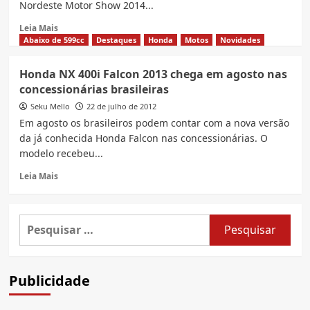
Nordeste Motor Show 2014...
Read
Leia Mais
more
Abaixo de 599cc
Destaques
Honda
Motos
Novidades
about
Nova
Honda NX 400i Falcon 2013 chega em agosto nas
Honda
concessionárias brasileiras
NX
400i
Seku Mello
22 de julho de 2012
Falcon
Em agosto os brasileiros podem contar com a nova versão
Special
da já conhecida Honda Falcon nas concessionárias. O
Edition
modelo recebeu...
2014
veja
Read
Leia Mais
fotos
more
about
Honda
Pesquisar
NX
por:
400i
Falcon
2013
Publicidade
chega
em
agosto