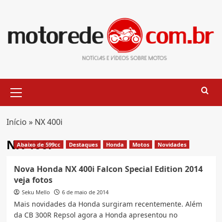
Skip
to
content
Primary
Menu
Início
»
NX 400i
NX 400i
Abaixo de 599cc
Destaques
Honda
Motos
Novidades
Nova Honda NX 400i Falcon Special Edition 2014
veja fotos
Seku Mello
6 de maio de 2014
Mais novidades da Honda surgiram recentemente. Além
da CB 300R Repsol agora a Honda apresentou no