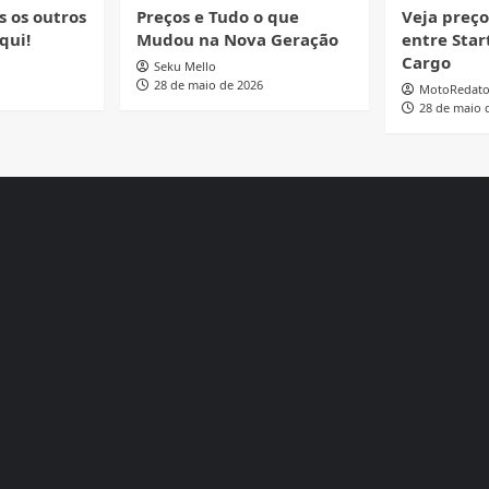
s os outros
Preços e Tudo o que
Veja preç
qui!
Mudou na Nova Geração
entre Start
Cargo
Seku Mello
28 de maio de 2026
MotoRedato
28 de maio 