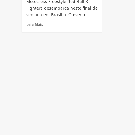
Motocross Freestyle Red Bull X-
Fighters desembarca neste final de
semana em Brasília. O evento...
Read
Leia Mais
more
about
Red
Bull
X
Fighters
neste
final
de
semana
em
Brasília