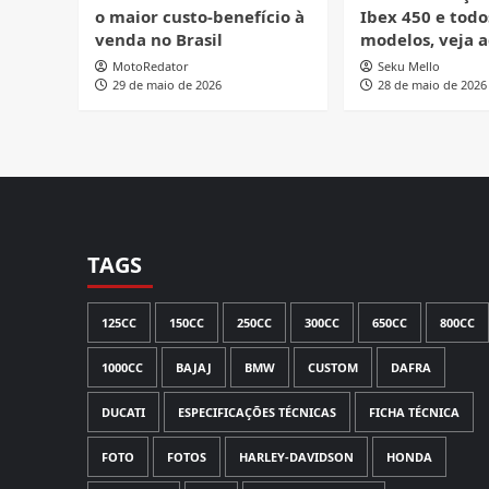
o maior custo-benefício à
Ibex 450 e todo
venda no Brasil
modelos, veja a
MotoRedator
Seku Mello
29 de maio de 2026
28 de maio de 2026
TAGS
125CC
150CC
250CC
300CC
650CC
800CC
1000CC
BAJAJ
BMW
CUSTOM
DAFRA
DUCATI
ESPECIFICAÇÕES TÉCNICAS
FICHA TÉCNICA
FOTO
FOTOS
HARLEY-DAVIDSON
HONDA