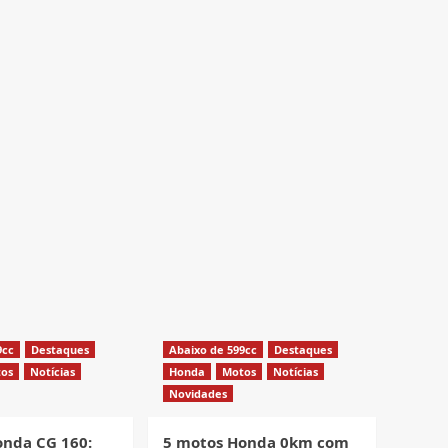
9cc
Destaques
Abaixo de 599cc
Destaques
os
Notícias
Honda
Motos
Notícias
Novidades
onda CG 160:
5 motos Honda 0km com