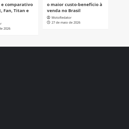
o e comparativo
o maior custo-benefício à
, Fan, Titan e
venda no Brasil
MotoRedator
27 de maio de 2026
r
de 2026