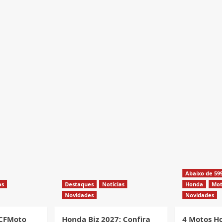
Abaixo de 59
as
Destaques
Notícias
Honda
Mot
Novidades
Novidades
 CFMoto
Honda Biz 2027: Confira
4 Motos H