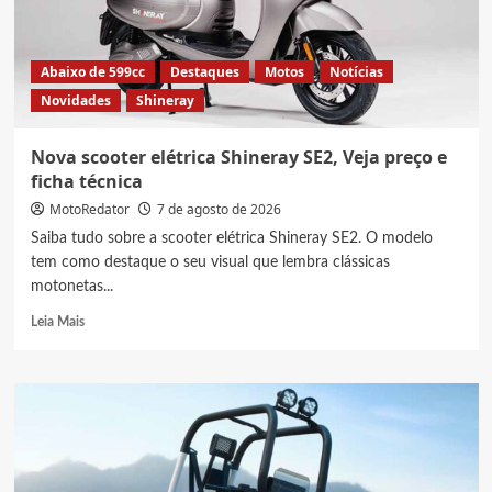
Abaixo de 599cc
Destaques
Motos
Notícias
Novidades
Shineray
Nova scooter elétrica Shineray SE2, Veja preço e
ficha técnica
MotoRedator
7 de agosto de 2026
Saiba tudo sobre a scooter elétrica Shineray SE2. O modelo
tem como destaque o seu visual que lembra clássicas
motonetas...
Read
Leia Mais
more
about
Nova
scooter
elétrica
Shineray
SE2,
Veja