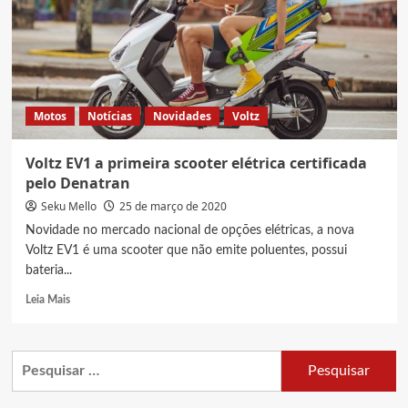
Bajaj
Chetak
Motos
Notícias
Novidades
Voltz
Voltz EV1 a primeira scooter elétrica certificada
pelo Denatran
Seku Mello
25 de março de 2020
Novidade no mercado nacional de opções elétricas, a nova
Voltz EV1 é uma scooter que não emite poluentes, possui
bateria...
Read
Leia Mais
more
about
Voltz
Pesquisar
EV1
por:
a
primeira