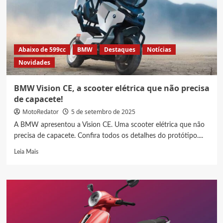
preço
e
ficha
técnica
Abaixo de 599cc
BMW
Destaques
Notícias
Novidades
BMW Vision CE, a scooter elétrica que não precisa
de capacete!
MotoRedator
5 de setembro de 2025
A BMW apresentou a Vision CE. Uma scooter elétrica que não
precisa de capacete. Confira todos os detalhes do protótipo....
Read
Leia Mais
more
about
BMW
Vision
CE,
a
scooter