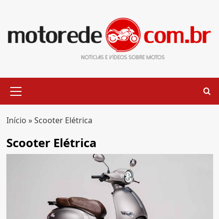
Skip
to
content
Primary
Menu
Início
»
Scooter Elétrica
Scooter Elétrica