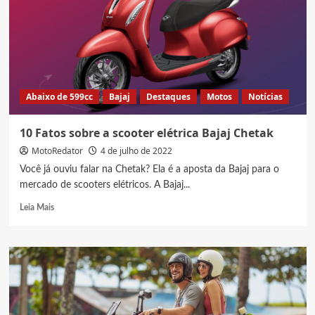
elétrica
que
não
precisa
de
capacete!
Abaixo de 599cc
Bajaj
Destaques
Motos
Notícias
10 Fatos sobre a scooter elétrica Bajaj Chetak
MotoRedator
4 de julho de 2022
Você já ouviu falar na Chetak? Ela é a aposta da Bajaj para o
mercado de scooters elétricos. A Bajaj...
Read
Leia Mais
more
about
10
Fatos
sobre
a
scooter
elétrica