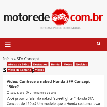
Skip
to
content
Primary
Menu
Início
»
SFA Concept
Abaixo de 599cc
Destaques
Honda
Motos
Notícias
SFA Concept
Vídeo da Semana
Vídeos
Vídeo: Conhece a naked Honda SFA Concept
150cc?
Seku Mello
21 de janeiro de 2016
Você já ouviu falar da naked “streetfighter” Honda SFA
Concept de 150cc? Um modelo que a Honda costuma levar