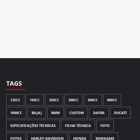
TAGS
125CC
150CC
250CC
300CC
650CC
800CC
1000CC
BAJAJ
BMW
CUSTOM
DAFRA
DUCATI
ESPECIFICAÇÕES TÉCNICAS
FICHA TÉCNICA
FOTO
FOTOS
HARLEY-DAVIDSON
HONDA
KAWASAKI