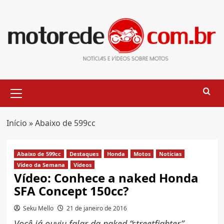
Skip
to
content
Primary
Menu
Início
»
Abaixo de 599cc
Abaixo de 599cc
Destaques
Honda
Motos
Notícias
Vídeo da Semana
Vídeos
Vídeo: Conhece a naked Honda
SFA Concept 150cc?
Seku Mello
21 de janeiro de 2016
Você já ouviu falar da naked “streetfighter”