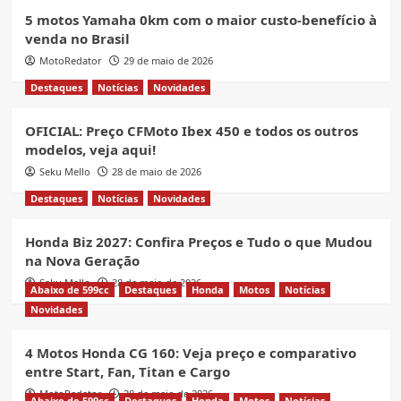
5 motos Yamaha 0km com o maior custo-benefício à
venda no Brasil
MotoRedator
29 de maio de 2026
Destaques
Notícias
Novidades
OFICIAL: Preço CFMoto Ibex 450 e todos os outros
modelos, veja aqui!
Seku Mello
28 de maio de 2026
Destaques
Notícias
Novidades
Honda Biz 2027: Confira Preços e Tudo o que Mudou
na Nova Geração
Seku Mello
28 de maio de 2026
Abaixo de 599cc
Destaques
Honda
Motos
Notícias
Novidades
4 Motos Honda CG 160: Veja preço e comparativo
entre Start, Fan, Titan e Cargo
MotoRedator
28 de maio de 2026
Abaixo de 599cc
Destaques
Honda
Motos
Notícias