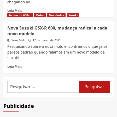
chegando ao...
Read
Leia Mais
more
Acima de 600cc
Motos
Novidades
Suzuki
about
Kawasaki
Nova Suzuki GSX-R 600, mudança radical a cada
Ninja
novo modelo
ZX-
10R
Seku Mello
17 de março de 2011
chega
Pesquisando sobre a nova moto encontramos o que já se
em
parece padrão quando falamos em um novo modelo da
junho
Suzuki...
por
R$79
Read
Leia Mais
Mil
more
about
Nova
Pesquisar
Suzuki
por:
GSX-
R
600,
Publicidade
mudança
radical
a