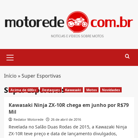
Skip
to
content
Primary
Menu
Início
»
Super Esportivas
Super Esportivas
Acima de 600cc
Destaques
Kawasaki
Motos
Novidades
Kawasaki Ninja ZX-10R chega em junho por R$79
Mil
Redator Motorede
26 de abril de 2016
Revelada no Salão Duas Rodas de 2015, a Kawazaki Ninja
ZX-10R teve preço e data de lançamento divulgados,