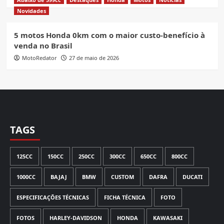
Novidades
5 motos Honda 0km com o maior custo-benefício à
venda no Brasil
MotoRedator
27 de maio de 2026
TAGS
125CC
150CC
250CC
300CC
650CC
800CC
1000CC
BAJAJ
BMW
CUSTOM
DAFRA
DUCATI
ESPECIFICAÇÕES TÉCNICAS
FICHA TÉCNICA
FOTO
FOTOS
HARLEY-DAVIDSON
HONDA
KAWASAKI