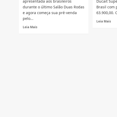
apresentada aos brasileiros
Ducait Sup
durante o último Salão Duas Rodas
Brasil com 
e agora começa sua pré-venda
63.900,00. 
pelo...
Rea
Leia Mais
mor
Read
Leia Mais
abo
more
Nov
about
Duc
Ducati
Sup
SuperSport
S
S
201
chega
ao
Brasil
por
R$
63.900,00