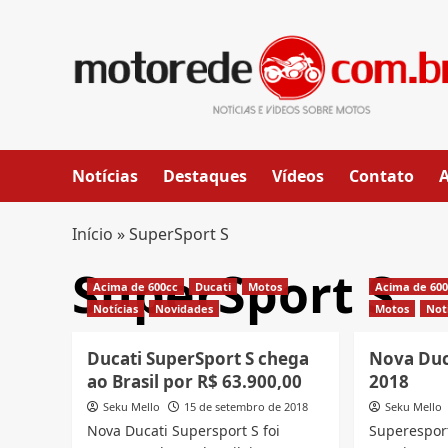
Skip
to
content
Notícias
Destaques
Vídeos
Contato
Início
»
SuperSport S
SuperSport S
Acima de 600cc
Ducati
Motos
Acima de 60
Notícias
Novidades
Motos
Not
Ducati SuperSport S chega
Nova Duc
ao Brasil por R$ 63.900,00
2018
Seku Mello
15 de setembro de 2018
Seku Mello
Nova Ducati Supersport S foi
Superesport