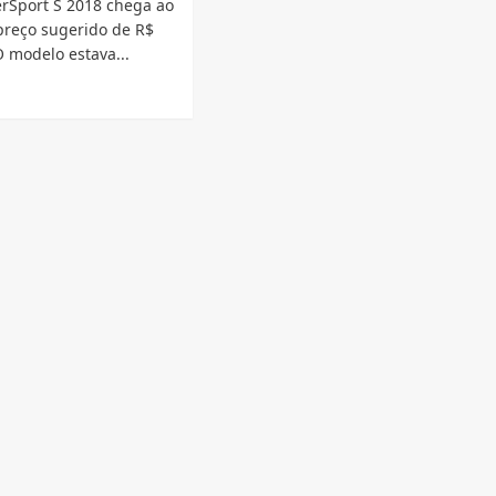
erSport S 2018 chega ao
preço sugerido de R$
O modelo estava...
d
e
ut
a
ati
erSport
8