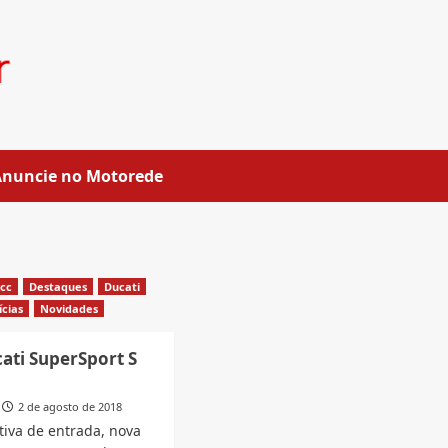
Anuncie no Motorede
0cc
Destaques
Ducati
ícias
Novidades
ati SuperSport S
2 de agosto de 2018
iva de entrada, nova