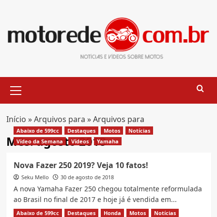
Skip
to
content
Primary
Menu
Início
»
Arquivos para
»
Arquivos para
Abaixo de 599cc
Destaques
Motos
Notícias
Mês:
agosto 2018
Vídeo da Semana
Vídeos
Yamaha
Nova Fazer 250 2019? Veja 10 fatos!
Seku Mello
30 de agosto de 2018
A nova Yamaha Fazer 250 chegou totalmente reformulada
ao Brasil no final de 2017 e hoje já é vendida em...
Abaixo de 599cc
Destaques
Honda
Motos
Notícias
Read
Leia Mais