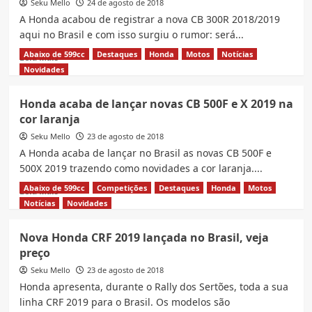
Seku Mello
Com
24 de agosto de 2018
uma
A Honda acabou de registrar a nova CB 300R 2018/2019
KLX
aqui no Brasil e com isso surgiu o rumor: será...
450R
Abaixo de 599cc
Destaques
Honda
Motos
Notícias
Read
original
Leia Mais
more
Túlio
Novidades
about
Malta
Nova
é
Honda acaba de lançar novas CB 500F e X 2019 na
CB
campeão
cor laranja
300R
da
trinca
categoria
Seku Mello
23 de agosto de 2018
o
Marathon
A Honda acaba de lançar no Brasil as novas CB 500F e
cabeçote?
500X 2019 trazendo como novidades a cor laranja....
Veja
10
Abaixo de 599cc
Competições
Destaques
Honda
Motos
Read
Leia Mais
Fatos!
more
Notícias
Novidades
about
Honda
Nova Honda CRF 2019 lançada no Brasil, veja
acaba
preço
de
lançar
Seku Mello
23 de agosto de 2018
novas
Honda apresenta, durante o Rally dos Sertões, toda a sua
CB
linha CRF 2019 para o Brasil. Os modelos são
500F