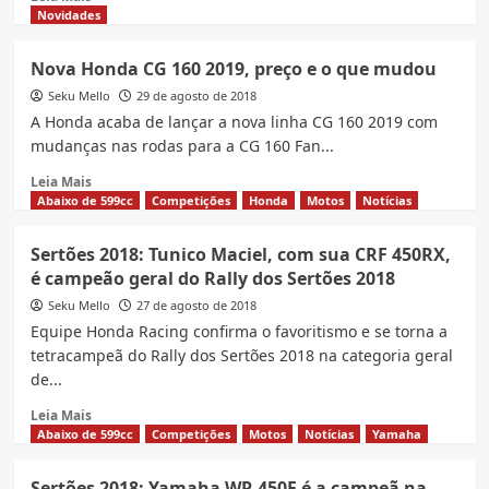
more
Novidades
about
Nova
Nova Honda CG 160 2019, preço e o que mudou
Fazer
Seku Mello
250
29 de agosto de 2018
2019?
A Honda acaba de lançar a nova linha CG 160 2019 com
Veja
mudanças nas rodas para a CG 160 Fan...
10
Read
fatos!
Leia Mais
more
Abaixo de 599cc
Competições
Honda
Motos
Notícias
about
Nova
Sertões 2018: Tunico Maciel, com sua CRF 450RX,
Honda
é campeão geral do Rally dos Sertões 2018
CG
160
Seku Mello
27 de agosto de 2018
2019,
Equipe Honda Racing confirma o favoritismo e se torna a
preço
tetracampeã do Rally dos Sertões 2018 na categoria geral
e
de...
o
que
Read
Leia Mais
mudou
more
Abaixo de 599cc
Competições
Motos
Notícias
Yamaha
about
Sertões
Sertões 2018: Yamaha WR 450F é a campeã na