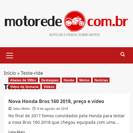
Skip
to
content
Primary
Menu
Início
»
Teste-ride
Abaixo de 599cc
Destaques
Honda
Motos
Notícias
Teste-ride
Vídeo da Semana
Vídeos
Nova Honda Bros 160 2018, preço e vídeo
Seku Mello
8 de agosto de 2018
No final de 2017 fomos convidados pela Honda para testar
a nova Bros 160 2018 que chegou equipada com uma...
Read
Leia Mais