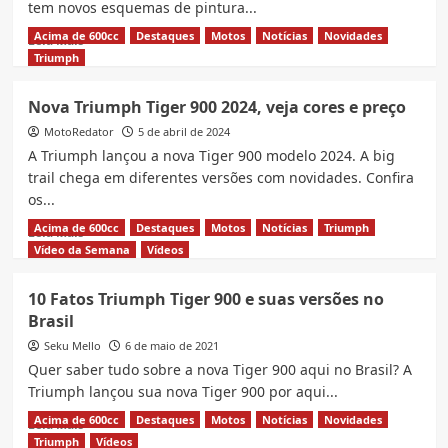
tem novos esquemas de pintura...
Acima de 600cc
Destaques
Motos
Notícias
Novidades
Read
Leia Mais
more
Triumph
about
Novas
Nova Triumph Tiger 900 2024, veja cores e preço
Triumph
MotoRedator
Tiger
5 de abril de 2024
900
A Triumph lançou a nova Tiger 900 modelo 2024. A big
Alpine
trail chega em diferentes versões com novidades. Confira
e
os...
Desert
Edition,
Acima de 600cc
Destaques
Motos
Notícias
Triumph
Read
Leia Mais
Veja
more
Vídeo da Semana
Vídeos
preço
about
ficha
Nova
10 Fatos Triumph Tiger 900 e suas versões no
técnica
Triumph
Brasil
Tiger
900
Seku Mello
6 de maio de 2021
2024,
Quer saber tudo sobre a nova Tiger 900 aqui no Brasil? A
veja
Triumph lançou sua nova Tiger 900 por aqui...
cores
e
Acima de 600cc
Destaques
Motos
Notícias
Novidades
Read
Leia Mais
preço
more
Triumph
Vídeos