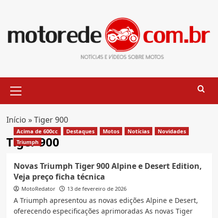
Skip
to
content
Primary
Menu
Início
»
Tiger 900
Acima de 600cc
Destaques
Motos
Notícias
Novidades
Tiger 900
Triumph
Novas Triumph Tiger 900 Alpine e Desert Edition,
Veja preço ficha técnica
MotoRedator
13 de fevereiro de 2026
A Triumph apresentou as novas edições Alpine e Desert,
oferecendo especificações aprimoradas As novas Tiger