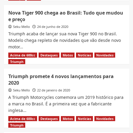
about
10
Nova Tiger 900 chega ao Brasil: Tudo que mudou
Fatos
e preço
Triumph
Tiger
Seku Mello
24 de junho de 2020
900
Triumph acaba de lançar sua nova Tiger 900 no Brasil.
e
Modelo chega repleto de novidades que vão desde novo
suas
motor...
versões
no
Acima de 600cc
Destaques
Motos
Notícias
Novidades
Read
Leia Mais
Brasil
more
Triumph
about
Nova
Triumph promete 4 novos lançamentos para
Tiger
2020
900
chega
Seku Mello
22 de janeiro de 2020
ao
A Triumph Motorcycles comemora um 2019 histórico para
Brasil:
a marca no Brasil. É a primeira vez que a fabricante
Tudo
inglesa...
que
mudou
Acima de 600cc
Destaques
Motos
Notícias
Novidades
Read
Leia Mais
e
more
Triumph
preço
about