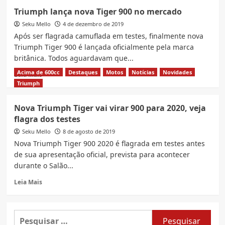
Triumph
Triumph lança nova Tiger 900 no mercado
promete
Seku Mello
4
4 de dezembro de 2019
novos
Após ser flagrada camuflada em testes, finalmente nova
lançamentos
Triumph Tiger 900 é lançada oficialmente pela marca
para
britânica. Todos aguardavam que...
2020
Acima de 600cc
Destaques
Motos
Notícias
Novidades
Read
Leia Mais
more
Triumph
about
Triumph
Nova Triumph Tiger vai virar 900 para 2020, veja
lança
flagra dos testes
nova
Tiger
Seku Mello
8 de agosto de 2019
900
Nova Triumph Tiger 900 2020 é flagrada em testes antes
no
de sua apresentação oficial, prevista para acontecer
mercado
durante o Salão...
Read
Leia Mais
more
about
Nova
Pesquisar
Triumph