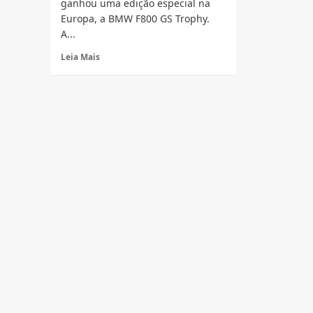
ganhou uma edição especial na
Europa, a BMW F800 GS Trophy.
A...
Read
Leia Mais
more
about
BMW
F800
GS
ganha
edição
especial
Trophy
na
Europa