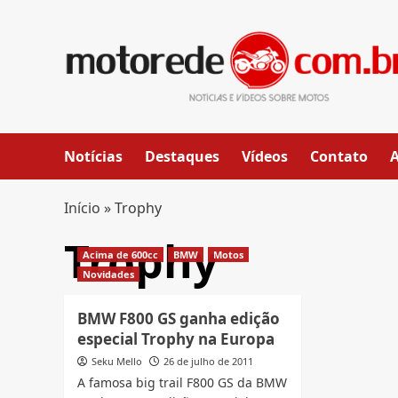
Skip
to
content
Notícias
Destaques
Vídeos
Contato
Início
»
Trophy
Trophy
Acima de 600cc
BMW
Motos
Novidades
BMW F800 GS ganha edição
especial Trophy na Europa
Seku Mello
26 de julho de 2011
A famosa big trail F800 GS da BMW