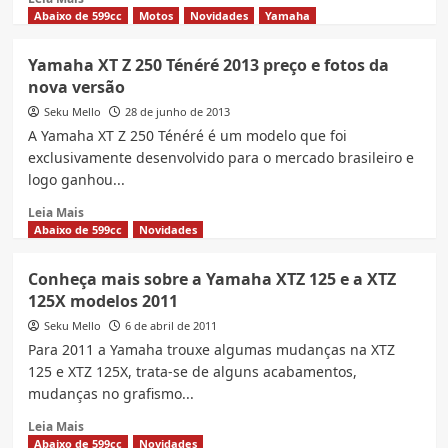
podem
more
Abaixo de 599cc
Motos
Novidades
Yamaha
ser
about
encontradas
Yamaha
Yamaha XT Z 250 Ténéré 2013 preço e fotos da
em
XTZ
nova versão
lista
125
de
2014
Seku Mello
28 de junho de 2013
importação
é
A Yamaha XT Z 250 Ténéré é um modelo que foi
da
lançada
exclusivamente desenvolvido para o mercado brasileiro e
Receita
veja
logo ganhou...
Federal
fotos
e
Read
Leia Mais
ficha
more
Abaixo de 599cc
Novidades
técnica
about
do
Yamaha
Conheça mais sobre a Yamaha XTZ 125 e a XTZ
novo
XT
125X modelos 2011
modelo
Z
250
Seku Mello
6 de abril de 2011
Ténéré
Para 2011 a Yamaha trouxe algumas mudanças na XTZ
2013
125 e XTZ 125X, trata-se de alguns acabamentos,
preço
mudanças no grafismo...
e
fotos
Read
Leia Mais
da
more
Abaixo de 599cc
Novidades