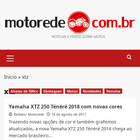
Skip
to
content
Primary
Menu
Início
»
xtz
xtz
Abaixo de 599cc
Destaques
Motos
Novidades
Yamaha
Yamaha XTZ 250 Ténéré 2018 com novas cores
Redator Motorede
16 de agosto de 2017
Trazendo novas opções de cor e também grafismos
atualizados, a nova Yamaha XTZ 250 Ténéré 2018 chega ao
mercado brasileiro...