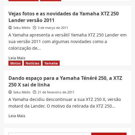
nova
about
versão
Conheça
Vejas fotos e as novidades da Yamaha XTZ 250
mais
Lander versão 2011
sobre
a
Seku Mello
3 de março de 2011
Yamaha
A Yamaha apresenta a versátil Yamaha XTZ 250 Lander em
XTZ
sua versão 2011 com algumas novidades como a
125
colorização de...
e
a
Read
Leia Mais
XTZ
more
Motos
Notícias
Yamaha
125X
about
modelos
Vejas
Dando espaço para a Yamaha Ténéré 250, a XTZ
2011
fotos
250 X sai de linha
e
as
Seku Mello
21 de fevereiro de 2011
novidades
A Yamaha decidiu descontinuar a sua XTZ 250 X, versão
da
motard da Lander. O motivo da retirada da XTZ 250...
Yamaha
XTZ
Read
Leia Mais
250
more
Lander
about
versão
Dando