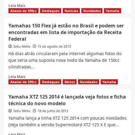
Read
Leia Mais
more
Abaixo de 599cc
Destaques
Notícias
Novidades
Yamaha
about
Yamaha
Yamahas 150 Flex já estão no Brasil e podem ser
XTZ
encontradas em lista de importação da Receita
250
Federal
Ténéré
2018
Seku Mello
15 de agosto de 2013
com
Há dias atrás circularam pela internet algumas fotos do
novas
que seria uma suposta nova moto da Yamaha de 150cc
cores
cilindradas...
Read
Leia Mais
more
Abaixo de 599cc
Destaques
Motos
Novidades
Yamaha
about
Yamahas
Yamaha XTZ 125 2014 é lançada veja fotos e ficha
150
técnica do novo modelo
Flex
já
Seku Mello
18 de julho de 2013
estão
Yamaha lança a linha XTZ 125 2014 com poucas novidades
no
(Veja também a versão Supermotard XTZ 125 X E que...
Brasil
e
Read
Leia Mais