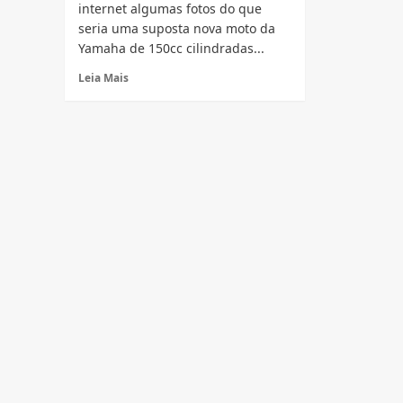
internet algumas fotos do que
seria uma suposta nova moto da
Yamaha de 150cc cilindradas...
Read
Leia Mais
more
about
Yamahas
150
Flex
já
estão
no
Brasil
e
podem
ser
encontradas
em
lista
de
importação
da
Receita