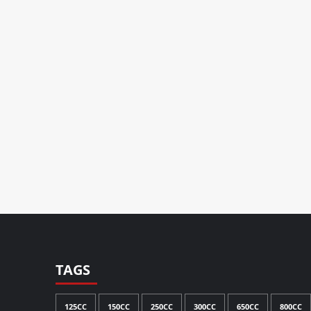
TAGS
125CC
150CC
250CC
300CC
650CC
800CC