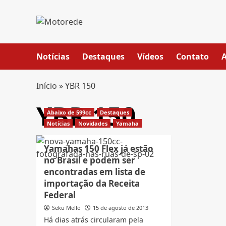
Skip
to
content
Notícias
Destaques
Vídeos
Contato
Início
»
YBR 150
YBR 150
Abaixo de 599cc
Destaques
Notícias
Novidades
Yamaha
Yamahas 150 Flex já estão
no Brasil e podem ser
encontradas em lista de
importação da Receita
Federal
Seku Mello
15 de agosto de 2013
Há dias atrás circularam pela